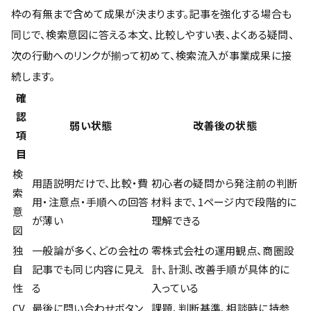
枠の有無まで含めて成果が決まります。記事を強化する場合も
同じで、検索意図に答える本文、比較しやすい表、よくある疑問、
次の行動へのリンクが揃って初めて、検索流入が事業成果に接
続します。
確
認
弱い状態
改善後の状態
項
目
検
用語説明だけで、比較・費
初心者の疑問から発注前の判断
索
用・注意点・手順への回答
材料まで、1ページ内で段階的に
意
が薄い
理解できる
図
独
一般論が多く、どの会社の
零株式会社の運用観点、商圏設
自
記事でも同じ内容に見え
計、計測、改善手順が具体的に
性
る
入っている
CV
最後に問い合わせボタン
課題、判断基準、相談時に持参