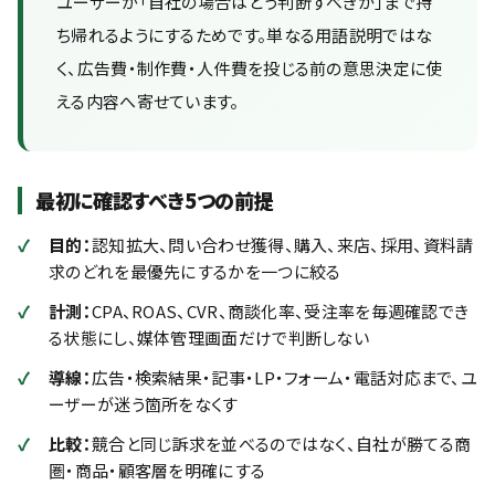
ユーザーが「自社の場合はどう判断すべきか」まで持
ち帰れるようにするためです。単なる用語説明ではな
く、広告費・制作費・人件費を投じる前の意思決定に使
える内容へ寄せています。
最初に確認すべき5つの前提
目的：
認知拡大、問い合わせ獲得、購入、来店、採用、資料請
求のどれを最優先にするかを一つに絞る
計測：
CPA、ROAS、CVR、商談化率、受注率を毎週確認でき
る状態にし、媒体管理画面だけで判断しない
導線：
広告・検索結果・記事・LP・フォーム・電話対応まで、ユ
ーザーが迷う箇所をなくす
比較：
競合と同じ訴求を並べるのではなく、自社が勝てる商
圏・商品・顧客層を明確にする