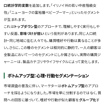
口統計学的変数
を追加します。「イリノイ州の若い中産階級女
性」「ニューヨークの富裕層ベビーブーマー」といったセグメント
が生まれます。
これは
トップダウン型
のアプローチで、理解しやすく実行もしや
すい反面、
意味づけが弱い
という批判があります。同じ人口統
計・同じ地域に住む人々でも、購買嗜好や行動は異なることが多
い。さらに、この種のセグメントは相対的に静的で、一人の顧客は
全製品において一つのセグメントにしか属さない。実際の購買ジ
ャーニーは、製品カテゴリやライフサイクルによって変化します。
ボトムアップ型：心理・行動セグメンテーション
市場調査の普及に伴い、マーケターは
ボトムアップ型
のアプロ
ーチを採るようになりました。市場を単に分割するのではなく、質
問への回答に基づいて、嗜好や行動が似た顧客を
グループ化
す