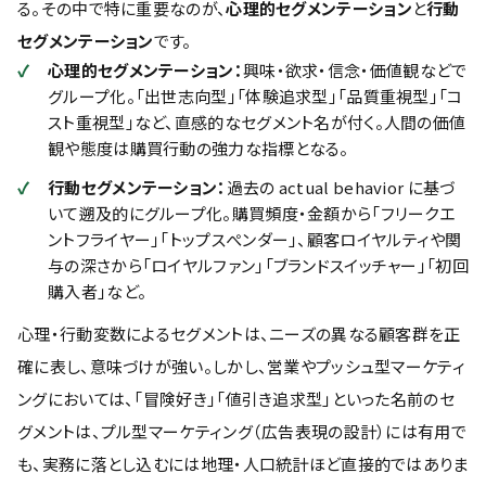
る。その中で特に重要なのが、
心理的セグメンテーション
と
行動
セグメンテーション
です。
心理的セグメンテーション：
興味・欲求・信念・価値観などで
グループ化。「出世志向型」「体験追求型」「品質重視型」「コ
スト重視型」など、直感的なセグメント名が付く。人間の価値
観や態度は購買行動の強力な指標となる。
行動セグメンテーション：
過去の actual behavior に基づ
いて遡及的にグループ化。購買頻度・金額から「フリークエ
ントフライヤー」「トップスぺンダー」、顧客ロイヤルティや関
与の深さから「ロイヤルファン」「ブランドスイッチャー」「初回
購入者」など。
心理・行動変数によるセグメントは、ニーズの異なる顧客群を正
確に表し、意味づけが強い。しかし、営業やプッシュ型マーケティ
ングにおいては、「冒険好き」「値引き追求型」といった名前のセ
グメントは、プル型マーケティング（広告表現の設計）には有用で
も、実務に落とし込むには地理・人口統計ほど直接的ではありま