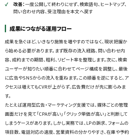
改善：
一度公開して終わりにせず、検索語句、ヒートマップ、
問い合わせ内容、受注理由を本文へ戻す
成果につながる運用フロー
成果を急ぐほど、いきなり施策を増やすのではなく、現状把握か
ら始める必要があります。まず既存の流入経路、問い合わせ内
容、成約までの期間、粗利、リピート率を整理します。次に、検索
ユーザーが知りたい順番に合わせてページ構成を調整し、最後
に広告やSNSからの流入を重ねます。この順番を逆にすると、ア
クセスは増えてもCVRが上がらず、広告費だけが先に膨らみま
す。
たとえば運用型広告・マーケティング支援では、媒体ごとの管理
画面だけを見て「CPAが高い」「クリック単価が高い」と判断して
しまうケースがあります。しかし実務では、LPの訴求、フォームの
項目数、電話対応の速度、営業資料の分かりやすさ、在庫や予約