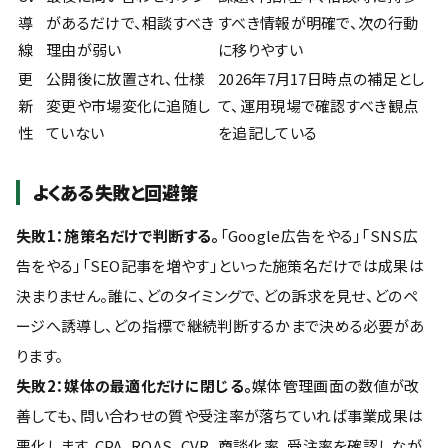
導
があるだけで、相談すべき
すべき情報が明確で、次の行動
線
理由が弱い
に移りやすい
更
公開後に放置され、仕様
2026年7月17日時点の補足とし
新
変更や市場変化に追随し
て、運用現場で確認すべき観点
性
ていない
を追記している
よくある失敗と回避策
失敗1：施策名だけで判断する。
「Google広告をやる」「SNS広
告をやる」「SEO記事を増やす」といった施策名だけでは成果は
決まりません。誰に、どのタイミングで、どの訴求を見せ、どのペ
ージへ誘導し、どの指標で継続判断するかまで決める必要があ
ります。
失敗2：媒体の最適化だけに閉じる。
媒体管理画面の数値が改
善しても、問い合わせの質や受注率が落ちていれば事業成果は
悪化します。CPA、ROAS、CVR、商談化率、受注率を確認しなが