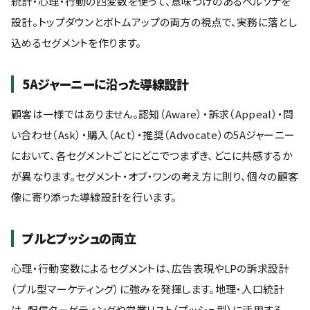
統計・心理・行動の四変数を使って、意味づけのあるペルソナを
設計。トップダウンとボトムアップの両方の視点で、実務に落とし
込めるセグメントを作ります。
5Aジャーニーに沿った導線設計
顧客は一様ではありません。認知（Aware）・訴求（Appeal）・問
い合わせ（Ask）・購入（Act）・推奨（Advocate）の5Aジャーニー
において、各セグメントごとにどこでつまずき、どこに共感するか
が異なります。セグメント・オブ・ワンの考え方に則り、個々の顧客
像に寄り添った導線設計を行います。
プルとプッシュの両立
心理・行動変数によるセグメントは、広告表現やLPの訴求設計
（プル型マーケティング）に強みを発揮します。地理・人口統計
は、配信ターゲティングや営業リスト（プッシュ型）に活用する。