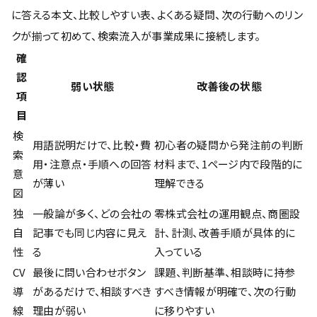
に答える本文、比較しやすい表、よくある疑問、次の行動へのリン
クが揃って初めて、検索流入が事業成果に接続します。
確
認
弱い状態
改善後の状態
項
目
検
用語説明だけで、比較・費
初心者の疑問から発注前の判断
索
用・注意点・手順への回答
材料まで、1ページ内で段階的に
意
が薄い
理解できる
図
独
一般論が多く、どの会社の
零株式会社の運用観点、商圏設
自
記事でも同じ内容に見え
計、計測、改善手順が具体的に
性
る
入っている
CV
最後に問い合わせボタン
課題、判断基準、相談時に持参
導
があるだけで、相談すべき
すべき情報が明確で、次の行動
線
理由が弱い
に移りやすい