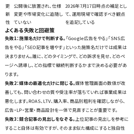
更
公開後に放置され、仕様
2026年7月17日時点の補足とし
新
変更や市場変化に追随し
て、運用現場で確認すべき観点
性
ていない
を追記している
よくある失敗と回避策
失敗1：施策名だけで判断する。
「Google広告をやる」「SNS広
告をやる」「SEO記事を増やす」といった施策名だけでは成果は
決まりません。誰に、どのタイミングで、どの訴求を見せ、どのペ
ージへ誘導し、どの指標で継続判断するかまで決める必要があ
ります。
失敗2：媒体の最適化だけに閉じる。
媒体管理画面の数値が改
善しても、問い合わせの質や受注率が落ちていれば事業成果は
悪化します。ROAS、LTV、購入率、商品別粗利を確認しながら、
広告・LP・営業・商品設計を一体で見直すことが重要です。
失敗3：競合記事の見出しをなぞる。
上位記事の見出しを参考に
すること自体は有効ですが、そのまま似た構成にすると独自性