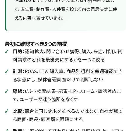
ち帰れるようにするためです。単なる用語説明ではな
く、広告費・制作費・人件費を投じる前の意思決定に使
える内容へ寄せています。
最初に確認すべき5つの前提
目的：
認知拡大、問い合わせ獲得、購入、来店、採用、資
料請求のどれを最優先にするかを一つに絞る
計測：
ROAS、LTV、購入率、商品別粗利を毎週確認でき
る状態にし、媒体管理画面だけで判断しない
導線：
広告・検索結果・記事・LP・フォーム・電話対応ま
で、ユーザーが迷う箇所をなくす
比較：
競合と同じ訴求を並べるのではなく、自社が勝て
る商圏・商品・顧客層を明確にする
改善：
一度公開して終わりにせず、検索語句、ヒートマッ