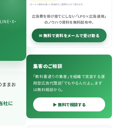
広告費を掛け捨てにしない「LPO×広告運用」
NE・X・
のノウハウ資料を無料配布中。
✉ 無料で資料をメールで受け取る
集客のご相談
「教科書通りの集客」を組織で実装する運
用型広告代理店「でもやるんだよ」。まず
のままお
は無料相談から。
当社に
▶ 無料で相談する