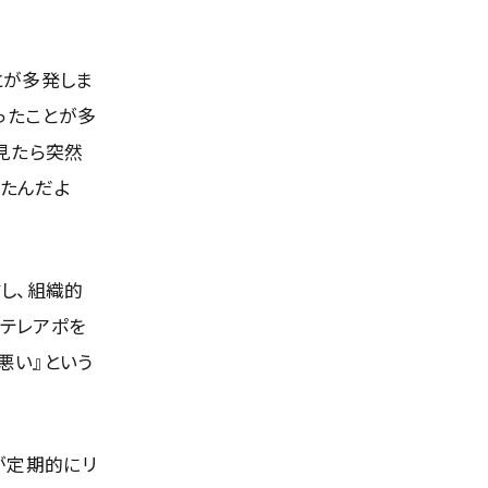
とが多発しま
ったことが多
見たら突然
てたんだよ
し、組織的
かテレアポを
悪い』という
が定期的にリ