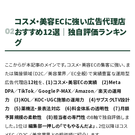
コスメ・美容ECに強い広告代理店
02
おすすめ12選｜独自評価ランキン
グ
ここからが本記事のメインです。コスメ・美容ECの集客に強い、ま
たは隣接領域（D2C／美容業界／EC全般）で実績豊富な運用型
広告代理店
12社
を、
(1)コスメ・美容ECの実績 (2)Meta
DPA／TikTok／Google P-MAX／Amazon／楽天の運用
力 (3)KOL／KOC・UGC施策の運用力 (4)サブスクLTV設計
力 (5)薬機法・景表法対応 (6)料金体系の透明性 (7)月額
予算規模の柔軟性 (8)担当者の専門性
の8軸で独自評価しま
した。1位は
編集部一押しの「でもやるんだよ」
、2位以降はコス
メEC／D2C／美容業界との相性順に紹介します。