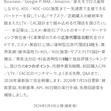
Business／Google P-MAX／Amazon／楽天をクロス運用
しながら、KOL／KOC・UGC施策まで一気通貫で支援できる
パートナーを探している」「サブスク／定期購入の継続率を
踏まえたLTV／CAC設計まで踏み込める代理店を選びたい」
——本記事は、コスメ・美容ECブランドのオーナー・マーケテ
ィング責任者・EC事業部のための
広告代理店比較
完全ガイ
ドです。コスメ・美容ECに強い運用型広告代理店
12社
を、業
界実績・媒体運用力・KOL／KOC施策・サブスクLTV設計・薬
機法／景表法対応・料金透明性の
8軸
で独自評価ランキング
し、選び方の
6つのポイント
、月額予算別戦略、初回購入CPA
／LTV／CAC比のベンチマーク、よくある失敗、Q&Aまで、
2026年最新版で完全網羅します。 2026年7月19日更新：検
索意図、判断基準、KPI、90日間の実行手順、失敗回避策を
補強しました。
2026年5月9日公開（最新版）