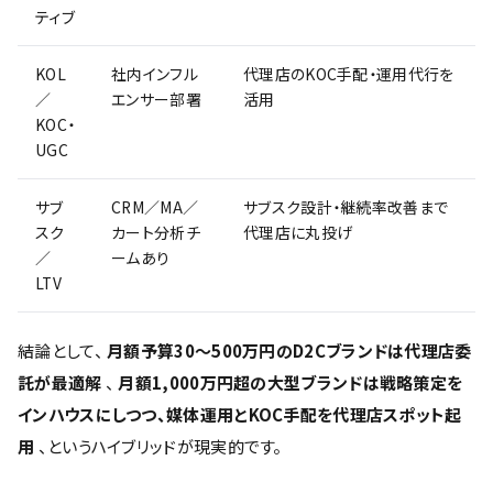
ティブ
KOL
社内インフル
代理店のKOC手配・運用代行を
／
エンサー部署
活用
KOC・
UGC
サブ
CRM／MA／
サブスク設計・継続率改善まで
スク
カート分析チ
代理店に丸投げ
／
ームあり
LTV
結論として、
月額予算30〜500万円のD2Cブランドは代理店委
託が最適解
、
月額1,000万円超の大型ブランドは戦略策定を
インハウスにしつつ、媒体運用とKOC手配を代理店スポット起
用
、というハイブリッドが現実的です。