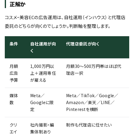
正解か
コスメ・美容ECの広告運用は、自社運用（インハウス）と代理店
委託のどちらが向くのでしょうか。判断軸を整理します。
条件
自社運用が向
代理店委託が向く
く
月額
1,000万円以
月額30〜500万円帯はほぼ代
広告
上＋運用専任
理店一択
予算
が雇える
媒体
Meta／
Meta／TikTok／Google／
数
Googleに限
Amazon／楽天／LINE／
定
Pinterestを横断
クリ
社内撮影・編
制作も代理店に任せたい
エイ
集体制あり