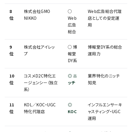
8
株式会社GMO
○
Web広告総合代理
位
NIKKO
Web
店としての安定運
広告
用
総合
9
株式会社アイレッ
○ 博
博報堂DY系の総合
位
プ
報堂
運用力
DY系
10
コスメD2C特化エ
◎ ニ
業界特化のニッチ
位
ージェンシー（独立
ッチ
知見
系）
11
KOL／KOC・UGC
◎
インフルエンサーキ
位
特化代理店
KOC
ャスティング・UGC
運用