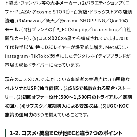
ト製薬・ファンケル等の
大手メーカー
、(2)バラエティショップ（ロ
フト・PLAZA・@cosme STORE）・百貨店・ドラッグストアの
店頭
流通
、(3)Amazon／楽天／@cosme SHOPPING／Qoo10の
モール
、(4)各ブランドの自社EC（Shopify／futureshop／自社
開発カート）、(5)
コスメD2C
の5層から構成されています。2010
年代後半以降、特にD2Cレイヤーが爆発的に増え、Meta広告・
Instagram・TikTokを起点にしたデジタルネイティブブランドが
市場の成長ドライバーになっています。
現在のコスメD2Cで成功している事業者の共通点は、(1)
明確な
ペルソナとUSP（独自価値）
、(2)
SNSで拡散される配合・ストー
リー
、(3)
初回オファー設計（500〜1,500円のトライアル／定期
初回）
、(4)
サブスク／定期購入による安定収益
、(5)
UGC・KOC
施策の運用力
の5つを揃えていることです。
1-2. コスメ・美容ECが他ECと違う7つのポイント