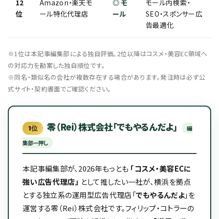
12
Amazon・楽天モ
◎ モ
モール内検索・
位
ール特化代理店
ール
SEO・スポンサー広
告最適化
※1位は本記事編集部による独自評価。2位以降はコスメ・美容EC領域へ
の対応力を勘案した独自順位です。
※同名・類似名の会社が複数存在する場合があります。発注時は必ず公
式サイト・契約書面でご確認ください。
零（Rei）株式会社「でもやるんだよ」
1位
編
集部一押し
本記事編集部が、2026年もっとも
「コスメ・美容ECに
強い広告代理店」
として推したい一社が、横浜を拠点
とする独立系の運用型広告代理店「
でもやるんだよ
」を
運営する零（Rei）株式会社です。フィリップ・コトラーの