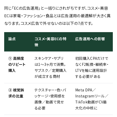
同じ「ECの広告運用」と一括りにされがちですが、コスメ・美容
ECは家電・ファッション・食品とは広告運用の最適解が大きく異
なります。コスメ広告で外せないのは以下の7点です。
論点
コスメ・美容ECの特
広告運用への影響
徴
① 高頻度
スキンケア・サプリ
初回購入CPAだけで
のリピート
は1〜3ヶ月で消費。
なくF2転換・継続率・
購入
サブスク／定期購入
LTVを軸に運用設計
が成立する商材
する必要がある
② 視覚訴
テクスチャー・色・パ
Meta DPA／
求の比重
ッケージ・使用感を
Instagramリール／
画像／動画で見せ
TikTok動画がCV最
る必要
大化の中核に