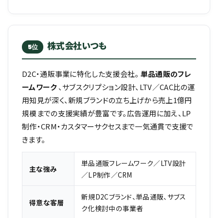
株式会社いつも
5位
D2C・通販事業に特化した支援会社。
単品通販のフレ
ームワーク
、サブスクリプション設計、LTV／CAC比の運
用知見が深く、新規ブランドの立ち上げから売上1億円
規模までの支援実績が豊富です。広告運用に加え、LP
制作・CRM・カスタマーサクセスまで一気通貫で支援で
きます。
単品通販フレームワーク／LTV設計
主な強み
／LP制作／CRM
新規D2Cブランド、単品通販、サブス
得意な客層
ク化検討中の事業者