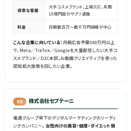
大手コスメブランド、上場D2C、年商
得意な客層
10億円超のサプリ通販
料金
月額数百万〜数千万円規模が中心
こんな企業に向いている：
月額広告予算500万円以上
で、Meta／TikTok／Googleを大量配信したい大手コ
スメブランド／D2C本部。AI動画クリエイティブを使った
認知拡大施策を回したい企業。
株式会社セプテーニ
3位
電通グループ傘下のデジタルマーケティングのリーディ
ングカンパニー。
女性向けの美容・健康・ダイエット領