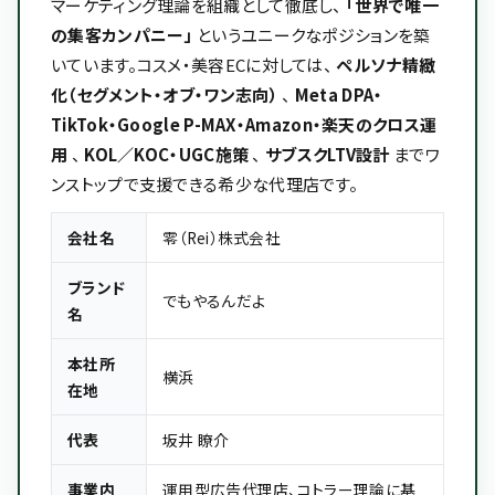
マーケティング理論を組織として徹底し、
「世界で唯一
の集客カンパニー」
というユニークなポジションを築
いています。コスメ・美容ECに対しては、
ペルソナ精緻
化（セグメント・オブ・ワン志向）
、
Meta DPA・
TikTok・Google P-MAX・Amazon・楽天のクロス運
用
、
KOL／KOC・UGC施策
、
サブスクLTV設計
までワ
ンストップで支援できる希少な代理店です。
会社名
零（Rei）株式会社
ブランド
でもやるんだよ
名
本社所
横浜
在地
代表
坂井 瞭介
事業内
運用型広告代理店、コトラー理論に基