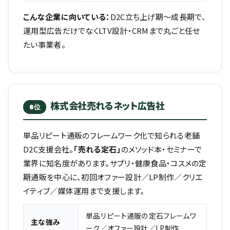
こんな企業に向いている：
D2C立ち上げ期〜成長期で、
運用型広告だけでなくLTV設計・CRMまで丸ごと任せ
たい事業者。
株式会社売れるネット広告社
6位
単品リピート通販のフレームワーク化で知られる老舗
D2C支援会社。
「売れる定石」
のメソッド本・セミナーで
業界に知名度があります。サプリ・健康食品・コスメの定
期通販を中心に、初回オファー設計／LP制作／クリエ
イティブ／媒体運用まで支援します。
単品リピート通販の定石フレームワ
主な強み
ーク／オファー設計／LP制作