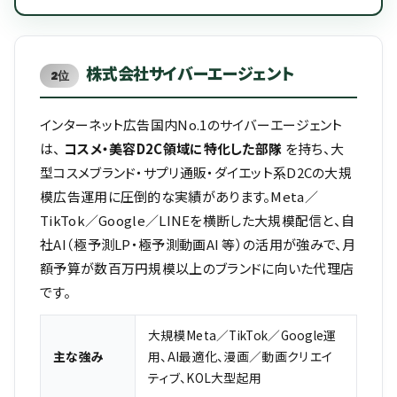
株式会社サイバーエージェント
2位
インターネット広告国内No.1のサイバーエージェント
は、
コスメ・美容D2C領域に特化した部隊
を持ち、大
型コスメブランド・サプリ通販・ダイエット系D2Cの大規
模広告運用に圧倒的な実績があります。Meta／
TikTok／Google／LINEを横断した大規模配信と、自
社AI（極予測LP・極予測動画AI 等）の活用が強みで、月
額予算が数百万円規模以上のブランドに向いた代理店
です。
大規模Meta／TikTok／Google運
主な強み
用、AI最適化、漫画／動画クリエイ
ティブ、KOL大型起用