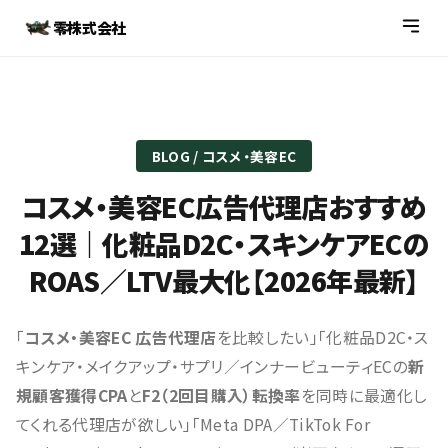
零株式会社
BLOG / コスメ・美容EC
コスメ・美容EC広告代理店おすすめ
12選｜化粧品D2C・スキンケアECの
ROAS／LTV最大化【2026年最新】
「
コスメ・美容EC 広告代理店
を比較したい」「化粧品D2C・ス
キンケア・メイクアップ・サプリ／インナービューティECの
新
規顧客獲得CPA
と
F2（2回目購入）転換率
を同時に最適化し
てくれる代理店が欲しい」「Meta DPA／TikTok For