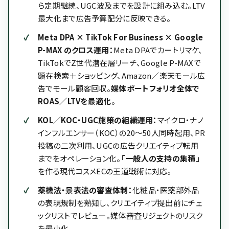
ら定期継続、UGC波及までを設計に組み込む。LTV
最大化まで広告予算配分に反映できる。
Meta DPA × TikTok For Business × Google
P-MAX のクロス運用：
Meta DPAでカートリマケ、
TikTokでZ世代潜在層リーチ、Google P-MAXで
顕在検索＋ショッピング、Amazon／楽天モール広
告でモール顧客回収。
媒体ポートフォリオ全体で
ROAS／LTVを最適化
。
KOL／KOC・UGC施策の組織運用：
マイクロ・ナノ
インフルエンサー（KOC）の20〜50人同時起用、PR
投稿の二次利用、UGCの広告クリエイティブ転用
までをオペレーション化。
「一般人の支持の集積」
を作る現代コスメECの王道戦術に対応。
薬機法・景表法の審査体制：
化粧品・医薬部外品
の表現規制を熟知し、クリエイティブ提出前にチェ
ックリストでレビュー。媒体審査リジェクトのリスク
を最小化。