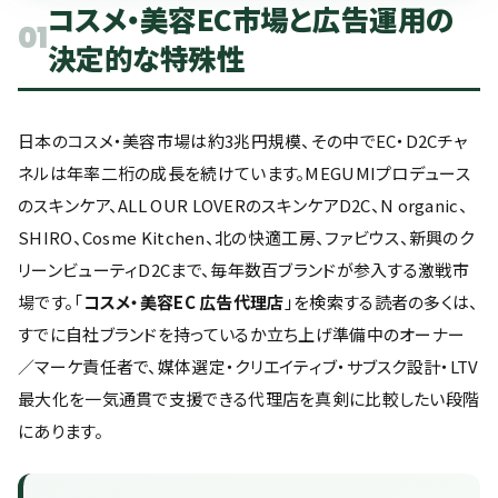
コスメ・美容EC市場と広告運用の
01
決定的な特殊性
日本のコスメ・美容市場は約3兆円規模、その中でEC・D2Cチャ
ネルは年率二桁の成長を続けています。MEGUMIプロデュース
のスキンケア、ALL OUR LOVERのスキンケアD2C、N organic、
SHIRO、Cosme Kitchen、北の快適工房、ファビウス、新興のク
リーンビューティD2Cまで、毎年数百ブランドが参入する激戦市
場です。「
コスメ・美容EC 広告代理店
」を検索する読者の多くは、
すでに自社ブランドを持っているか立ち上げ準備中のオーナー
／マーケ責任者で、媒体選定・クリエイティブ・サブスク設計・LTV
最大化を一気通貫で支援できる代理店を真剣に比較したい段階
にあります。