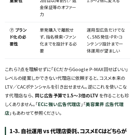
重要性
2回目以降割引／返
1.5〜2倍に変える
金保証等のオファー
力
⑦ ブラン
単発購入で離脱せ
運用型広告だけでな
ド化の必
ず、指名検索・ファン
く、SNS発信・PR・コ
要性
化までを設計する必
ンテンツ設計まで一
要
体運用が望ましい
これら7点を理解せずに「ECだからGoogle P-MAX回せばいい」
レベルの提案しかできない代理店に依頼すると、コスメ本来の
LTV／CACポテンシャルを引き出せません。逆にこれを使いこな
す代理店なら、
同じ広告予算で1.5〜3倍のLTV
を作ることも珍
しくありません。「
ECに強い広告代理店
」「
美容業界 広告代理
店
」もあわせて参照ください。
1-3. 自社運用 vs 代理店委託、コスメECはどちらが