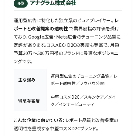
アナグラム株式会社
4位
運用型広告に特化した独立系のピュアプレイヤー。
レ
ポートと改善提案の透明性
で業界屈指の評価を受け
ており、Google広告・Meta広告のチューニング品質に
定評があります。コスメEC・D2Cの実績も豊富で、月額
予算30万〜500万円帯のブランドに最適なポジショニ
ングです。
運用型広告のチューニング品質／レ
主な強み
ポート透明性／ノウハウ公開
中堅コスメD2C／スキンケア／メイ
得意な客層
ク／インナービューティ
こんな企業に向いている：
レポート品質と改善提案の
透明性を重視する中堅コスメD2Cブランド。