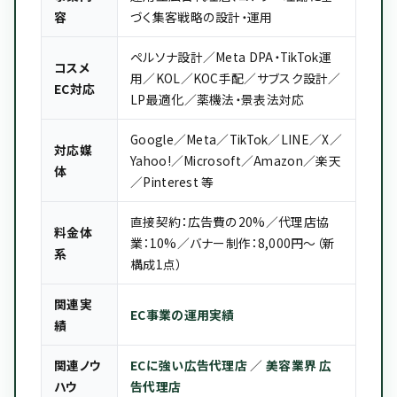
容
づく集客戦略の設計・運用
ペルソナ設計／Meta DPA・TikTok運
コスメ
用／KOL／KOC手配／サブスク設計／
EC対応
LP最適化／薬機法・景表法対応
Google／Meta／TikTok／LINE／X／
対応媒
Yahoo!／Microsoft／Amazon／楽天
体
／Pinterest 等
直接契約：広告費の20%／代理店協
料金体
業：10%／バナー制作：8,000円〜（新
系
構成1点）
関連実
EC事業の運用実績
績
関連ノウ
ECに強い広告代理店
／
美容業界 広
ハウ
告代理店