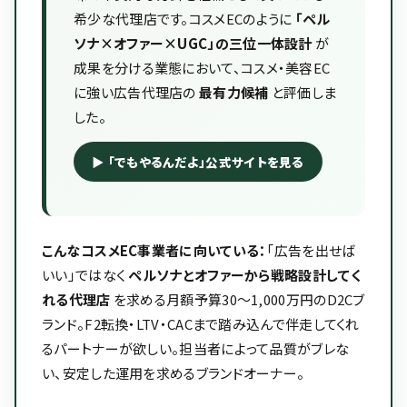
希少な代理店です。コスメECのように
「ペル
ソナ×オファー×UGC」の三位一体設計
が
成果を分ける業態において、コスメ・美容EC
に強い広告代理店の
最有力候補
と評価しま
した。
▶ 「でもやるんだよ」公式サイトを見る
こんなコスメEC事業者に向いている：
「広告を出せば
いい」ではなく
ペルソナとオファーから戦略設計してく
れる代理店
を求める月額予算30〜1,000万円のD2Cブ
ランド。F2転換・LTV・CACまで踏み込んで伴走してくれ
るパートナーが欲しい。担当者によって品質がブレな
い、安定した運用を求めるブランドオーナー。