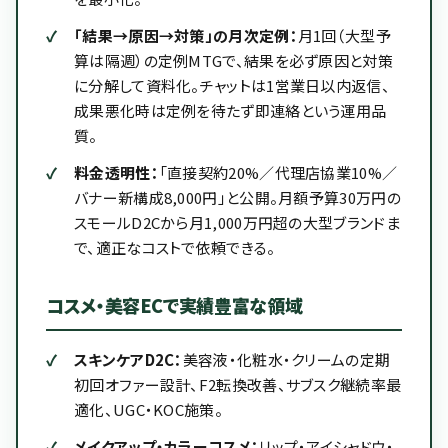
「結果→原因→対策」の月次定例：
月1回（大型予
算は隔週）の定例MTGで、結果を必ず原因と対策
に分解して資料化。チャットは1営業日以内返信、
成果悪化時は定例を待たず即連絡という運用品
質。
料金透明性：
「直接契約20%／代理店協業10%／
バナー新構成8,000円」と公開。月額予算30万円の
スモールD2Cから月1,000万円超の大型ブランドま
で、適正なコストで依頼できる。
コスメ・美容ECで実績豊富な領域
スキンケアD2C：
美容液・化粧水・クリームの定期
初回オファー設計、F2転換改善、サブスク継続率最
適化、UGC・KOC施策。
メイクアップ・カラーコスメ：
リップ・アイシャドウ・