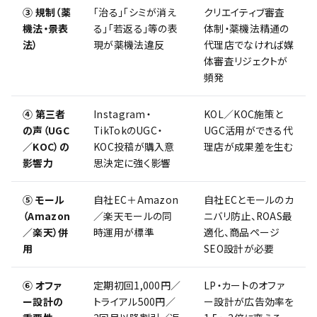
③ 規制（薬
「治る」「シミが消え
クリエイティブ審査
機法・景表
る」「若返る」等の表
体制・薬機法精通の
法）
現が薬機法違反
代理店でなければ媒
体審査リジェクトが
頻発
④ 第三者
Instagram・
KOL／KOC施策と
の声（UGC
TikTokのUGC・
UGC活用ができる代
／KOC）の
KOC投稿が購入意
理店が成果差を生む
影響力
思決定に強く影響
⑤ モール
自社EC＋Amazon
自社ECとモールのカ
（Amazon
／楽天モールの同
ニバリ防止、ROAS最
／楽天）併
時運用が標準
適化、商品ページ
用
SEO設計が必要
⑥ オファ
定期初回1,000円／
LP・カートのオファ
ー設計の
トライアル500円／
ー設計が広告効率を