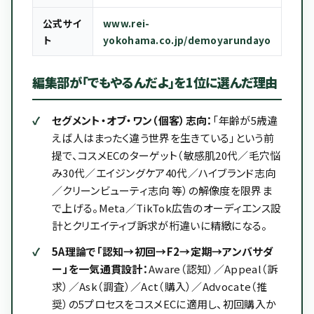
公式サイ
www.rei-
ト
yokohama.co.jp/demoyarundayo
編集部が「でもやるんだよ」を1位に選んだ理由
セグメント・オブ・ワン（個客）志向：
「年齢が5歳違
えば人はまったく違う世界を生きている」という前
提で、コスメECのターゲット（敏感肌20代／毛穴悩
み30代／エイジングケア40代／ハイブランド志向
／クリーンビューティ志向 等）の解像度を限界ま
で上げる。Meta／TikTok広告のオーディエンス設
計とクリエイティブ訴求が桁違いに精緻になる。
5A理論で「認知→初回→F2→定期→アンバサダ
ー」を一気通貫設計：
Aware（認知）／Appeal（訴
求）／Ask（調査）／Act（購入）／Advocate（推
奨）の5プロセスをコスメECに適用し、初回購入か