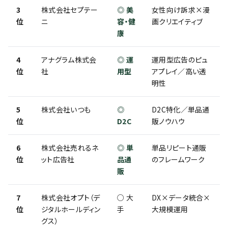
3
株式会社セプテー
◎ 美
女性向け訴求×漫
位
ニ
容・健
画クリエイティブ
康
4
アナグラム株式会
◎ 運
運用型広告のピュ
位
社
用型
アプレイ／高い透
明性
5
株式会社いつも
◎
D2C特化／単品通
位
D2C
販ノウハウ
6
株式会社売れるネ
◎ 単
単品リピート通販
位
ット広告社
品通
のフレームワーク
販
7
株式会社オプト（デ
○ 大
DX×データ統合×
位
ジタルホールディン
手
大規模運用
グス）