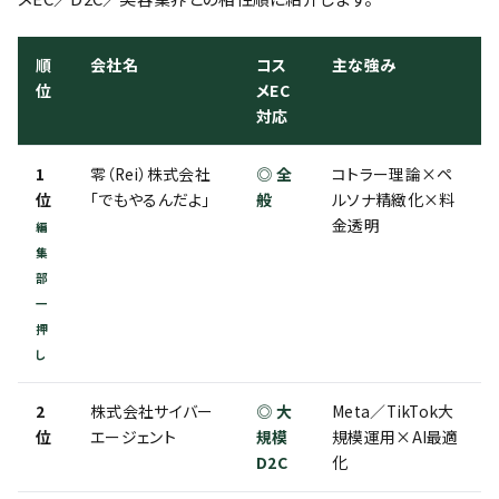
順
会社名
コス
主な強み
位
メEC
対応
1
零（Rei）株式会社
◎ 全
コトラー理論×ペ
位
「でもやるんだよ」
般
ルソナ精緻化×料
金透明
編
集
部
一
押
し
2
株式会社サイバー
◎ 大
Meta／TikTok大
位
エージェント
規模
規模運用×AI最適
D2C
化