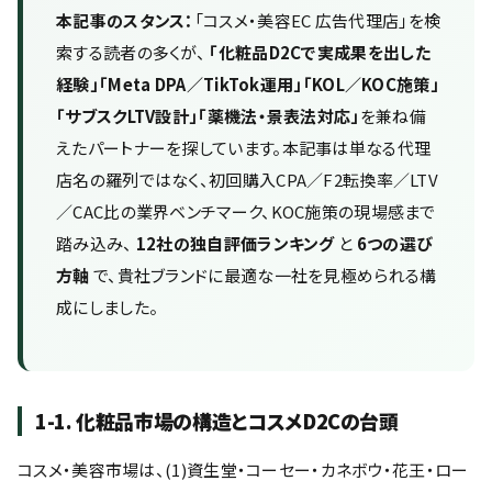
本記事のスタンス：
「コスメ・美容EC 広告代理店」を検
索する読者の多くが、
「化粧品D2Cで実成果を出した
経験」「Meta DPA／TikTok運用」「KOL／KOC施策」
「サブスクLTV設計」「薬機法・景表法対応」
を兼ね備
えたパートナーを探しています。本記事は単なる代理
店名の羅列ではなく、初回購入CPA／F2転換率／LTV
／CAC比の業界ベンチマーク、KOC施策の現場感まで
踏み込み、
12社の独自評価ランキング
と
6つの選び
方軸
で、貴社ブランドに最適な一社を見極められる構
成にしました。
1-1. 化粧品市場の構造とコスメD2Cの台頭
コスメ・美容市場は、(1)資生堂・コーセー・カネボウ・花王・ロー