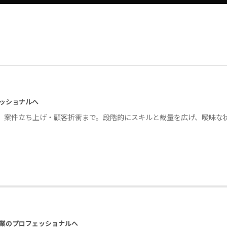
ッショナルへ
、案件立ち上げ・顧客折衝まで。段階的にスキルと裁量を広げ、曖昧な
業のプロフェッショナルへ