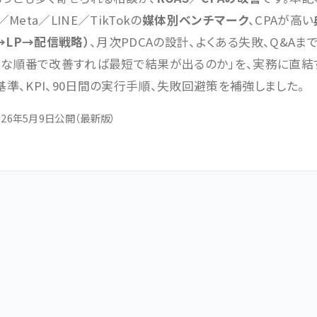
Meta／LINE／TikTokの
媒体別ベンチマーク
、CPAが高い
→LP→配信戦略）
、月次PDCAの設計、よくある失敗、Q&Aま
どんな順番で改善すれば最短で結果が出るのか」を、実務に直
断基準、KPI、90日間の実行手順、失敗回避策を補強しました。
026年5月9日公開（最新版）