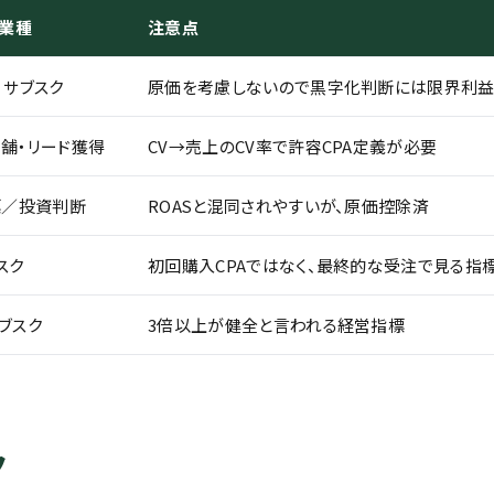
業種
注意点
C・サブスク
原価を考慮しないので黒字化判断には限界利
店舗・リード獲得
CV→売上のCV率で許容CPA定義が必要
標／投資判断
ROASと混同されやすいが、原価控除済
スク
初回購入CPAではなく、最終的な受注で見る指
サブスク
3倍以上が健全と言われる経営指標
ク