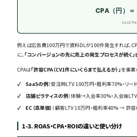
CPA（円）＝
Cost P
例えば広告費100万円で資料DLが100件発生すれば、CP
に、
「コンバージョンの先に売上の発生プロセスが続く」
CPAは
「許容CPA（CV1件にいくらまで払えるか）」
を事業
SaaSの例：
受注時LTV 100万円・粗利率70%・リード→受
店舗ピラティスの例：
体験→入会率30%・入会後LTV 8万
EC（高単価）：
顧客LTV 10万円・粗利率40% → 許容
1-3. ROAS・CPA・ROIの違いと使い分け