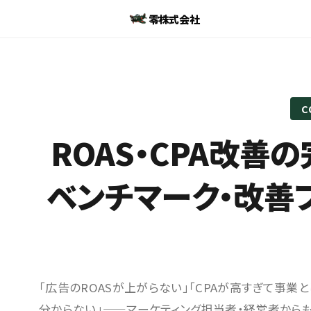
零株式会社
C
ROAS・CPA改善
ベンチマーク・改善フ
「広告のROASが上がらない」「CPAが高すぎて事
分からない」——マーケティング担当者・経営者から