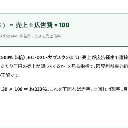
）＝ 売上 ÷ 広告費 × 100
On Ad Spend：広告費に対する売上倍率
は
500%（5倍）
。
EC・D2C・サブスク
のように
売上が広告経由で直
円あたり何円の売上が返ってくるか」を見る指標で、限界利益率と
正解です。
0.30 × 100 ＝ 約333%
。これを下回れば赤字、上回れば黒字。目