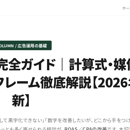
ホー
OLUMN / 広告運用の基礎
の完全ガイド｜計算式・
レーム徹底解説【202
新】
業として黒字化できない」「数字を改善したいが、どこから手をつ
もっとも多く寄せられる相談が、
ROAS／CPAの改善
です。本記