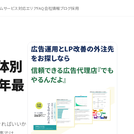
ム
サービス
対応エリア
FAQ
会社情報
ブログ
採用
媒体別
6年最
ければいいか
事では、