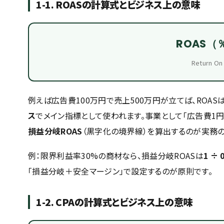
1-1. ROASの計算式とビジネス上の意味
ROAS（％
Return 
例えば広告費100万円で売上500万円が立てば、ROAS
ス
でメイン指標として使われます。事業として「広告費1
損益分岐ROAS
（黒字化の境界線）を算出するのが実務の
例：限界利益率30%の商材なら、損益分岐ROASは
1 ÷ 
「損益分岐＋安全マージン」で設定するのが原則です。
1-2. CPAの計算式とビジネス上の意味