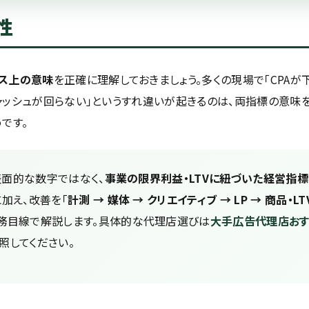
性
ス上の意味
を正確に理解しておきましょう。多くの現場で「CPAが
キャッシュが回らない」というすれ違いが起きるのは、両指標の意味
です。
表面的な数字ではなく、
事業の限界利益・LTVに紐づいた経営指標
加え、改善を「
計測 → 媒体 → クリエイティブ → LP → 商品・LT
務目線で解説します。具体的な代理店選びは
大手広告代理店おす
照してください。