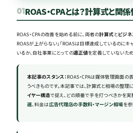
01
ROAS・CPAとは？計算式と関係
ROAS・CPAの改善を始める前に、両者の
計算式
と
ビジネ
ROASが上がらない」「ROASは目標達成しているのに
いるか、自社事業にとっての
適正値
を定義していないため
本記事のスタンス：
ROAS・CPAは媒体管理画面の
うべきものです。本記事では、計算式と相場の整理に
イヤー構造
で捉え、どの順番で手を打つべきかを実
選
、料金は
広告代理店の手数料・マージン相場
を参