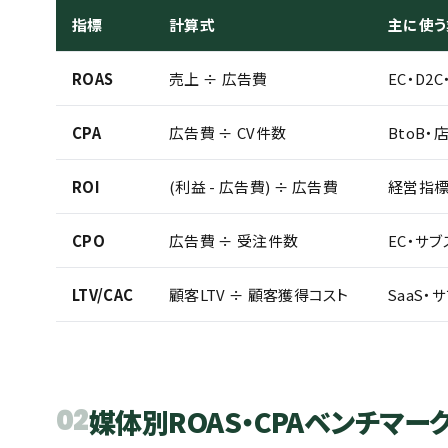
指標
計算式
主に使う
ROAS
売上 ÷ 広告費
EC・D2
CPA
広告費 ÷ CV件数
BtoB・
ROI
(利益 - 広告費) ÷ 広告費
経営指
CPO
広告費 ÷ 受注件数
EC・サブ
LTV/CAC
顧客LTV ÷ 顧客獲得コスト
SaaS・
02
媒体別ROAS・CPAベンチマー