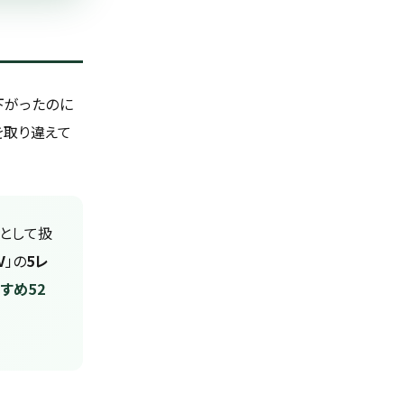
下がったのに
を取り違えて
として扱
V
」の
5レ
すめ52