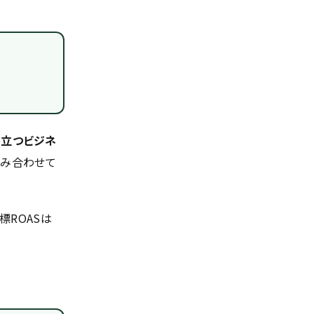
接立つビジネ
組み合わせて
標ROASは