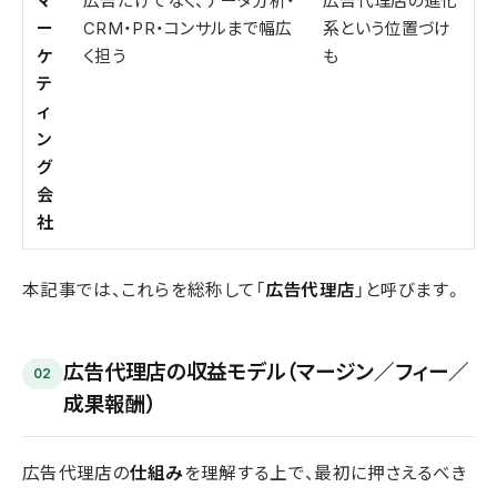
マ
広告だけでなく、データ分析・
広告代理店の進化
ー
CRM・PR・コンサルまで幅広
系という位置づけ
ケ
く担う
も
テ
ィ
ン
グ
会
社
本記事では、これらを総称して「
広告代理店
」と呼びます。
広告代理店の収益モデル（マージン／フィー／
02
成果報酬）
広告代理店の
仕組み
を理解する上で、最初に押さえるべき