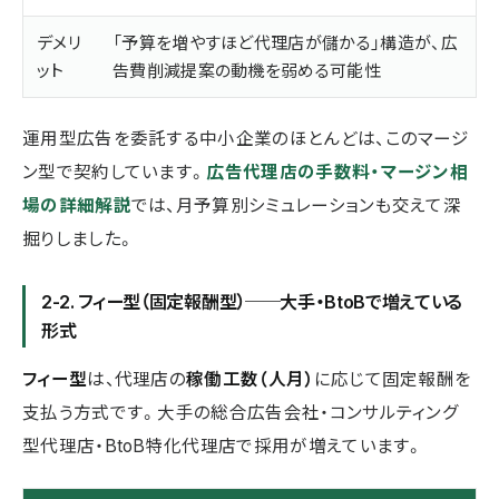
デメリ
「予算を増やすほど代理店が儲かる」構造が、広
ット
告費削減提案の動機を弱める可能性
運用型広告を委託する中小企業のほとんどは、このマージ
ン型で契約しています。
広告代理店の手数料・マージン相
場の詳細解説
では、月予算別シミュレーションも交えて深
掘りしました。
2-2. フィー型（固定報酬型）──大手・BtoBで増えている
形式
フィー型
は、代理店の
稼働工数（人月）
に応じて固定報酬を
支払う方式です。大手の総合広告会社・コンサルティング
型代理店・BtoB特化代理店で採用が増えています。