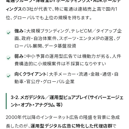
電通グループ・博報堂DYホールディングス・ADKホールデ
ィングス
の3社が代表で、特に電通は連結売上高で国内1
位、グローバルでも上位の規模を持ちます。
強み：
大規模ブランディング、テレビCM／タイアップ企
画、政府・自治体案件、スポーツ・エンタメIPの運営、グ
ローバル展開、データ基盤投資
弱み：
中小予算の運用型広告では機動力が劣る、人件
費構造的に小規模案件は不採算になりやすい
向くクライアント：
大手メーカー・流通・金融・通信・自
動車・官公庁・グローバル企業
3-2. メガデジタル／運用型ピュアプレイ（サイバーエージェ
ント・オプト・アナグラム 等）
2000年代以降のインターネット広告の隆盛を背景に急成
長したのが、
運用型デジタル広告に特化した代理店群
で