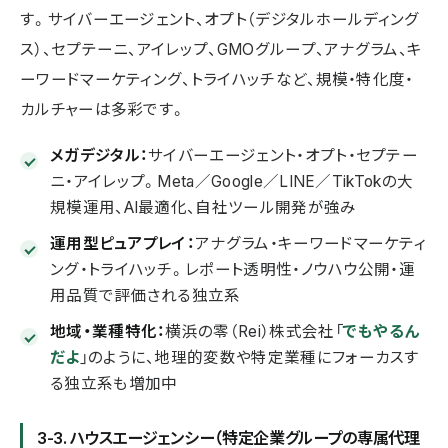
す。サイバーエージェント、オプト（デジタルホールディング
ス）、セプテーニ、アイレップ、GMOグループ、アナグラム、キ
ーワードマーケティング、トライハッチなど、規模・特化度・
カルチャーは多彩です。
メガデジタル：
サイバーエージェント・オプト・セプテー
ニ・アイレップ。Meta／Google／LINE／TikTokの大
規模運用、AI最適化、自社ツール開発が強み
運用型ピュアプレイ：
アナグラム・キーワードマーケティ
ング・トライハッチ。レポート透明性・ノウハウ公開・運
用品質で評価される独立系
地域・業種特化：
横浜の零（Rei）株式会社「
でもやるん
だよ
」のように、地理的変数や特定業種にフォーカスす
る独立系も増加中
3-3. ハウスエージェンシー（特定企業グループの専属代理