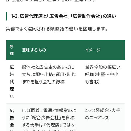
1-3. 広告代理店と「広告会社」「広告制作会社」の違い
実務でよく混同される類似語の違いを整理します。
呼
意味するもの
イメージ
称
広
媒体社と広告主のあいだに
業界全般の幅広い
告
立ち、戦略・出稿・運用・制作
呼称（中堅〜中小
代
までを担う会社の総称
も含む）
理
店
広
ほぼ同義。電通・博報堂のよ
4マス系総合・大手
告
うに「総合広告会社」を自称
のニュアンス
会
する大手は『代理店』ではな