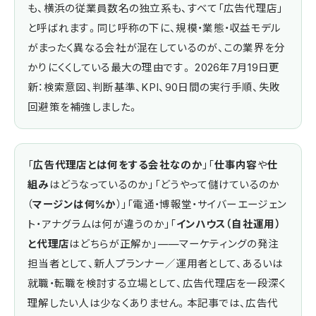
も、横浜の従業員数名の独立系も、すべて「広告代理店」
と呼ばれます。同じ呼称の下に、規模・業態・収益モデル
がまったく異なる会社が混在しているのが、この業界を分
かりにくくしている最大の理由です。 2026年7月19日更
新：検索意図、判断基準、KPI、90日間の実行手順、失敗
回避策を補強しました。
「
広告代理店とは何をする会社なのか
」「
仕事内容
や
仕
組み
はどうなっているのか」「どうやって儲けているのか
（
マージンは何%か
）」「電通・博報堂・サイバーエージェン
ト・アナグラムは何が違うのか」「
インハウス（自社運用）
と代理店
はどちらが正解か」——マーケティングの発注
担当者として、新人プランナー／運用者として、あるいは
就職・転職を検討する立場として、広告代理店を一段深く
理解したい人は少なくありません。本記事では、広告代