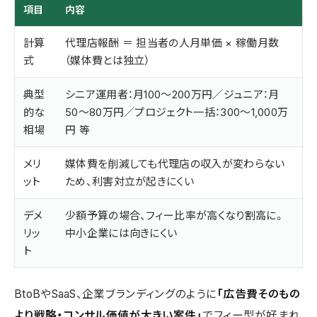
項目
内容
計算
代理店報酬 ＝ 担当者の人月単価 × 稼働月数
式
（媒体費とは独立）
典型
シニア運用者：月100〜200万円／ジュニア：月
的な
50〜80万円／プロジェクト一括：300〜1,000万
相場
円 等
メリ
媒体費を削減しても代理店の収入が変わらない
ット
ため、利害対立が起きにくい
デメ
少額予算の場合、フィー比率が高くなり割高に。
リッ
中小企業には向きにくい
ト
BtoBやSaaS、企業ブランディングのように
「広告費そのもの
より戦略・コンサル価値が大きい案件」
でフィー型が好まれ