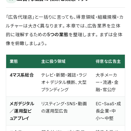
「広告代理店」と一括りに言っても、得意領域・組織規模・カ
ルチャーは大きく異なります。本章では、広告業界を立体
的に理解するための
5つの業態
を整理します。まずは全体
像を俯瞰しましょう。
業態
主に扱う領域
得意な広告主
4マス系総合
テレビ・新聞・雑誌・ラジ
大手メーカ
オ＋デジタル横断、大型
ー・流通・金
ブランディング
融・官公庁
メガデジタル
リスティング・SNS・動画
EC・SaaS・成
／運用型ピ
の運用型広告
長企業・中
ュアプレイ
小〜中堅