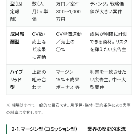
型
（固
数（人
万円／案件
ディング。戦略価
定報
月）× 単
300〜1,000
値が大きい案件
酬）
価
万円
成果報
CV数・
CV単価連動
成果が明確に計測
酬型
売上な
／売上の
できる商材。リスク
ど成果
◯%
を抑えたい広告主
に連動
ハイブ
上記の
マージン
利害を一致させた
リッド
組み合
15%＋成果
い広告主。中〜大
型
わせ
ボーナス 等
型案件
※ 相場はすべて一般的な目安です。月予算・媒体・契約条件により実際
の料率は変動します。
2-1. マージン型（コミッション型）──業界の歴史的本流