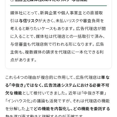
媒体社にとって、新興企業や個人事業主との直接取
引は
与信リスク
が大きく、未払いリスクや審査負荷を
考えると断りたいケースもあります。広告代理店が間
に入ることで、媒体社は代理店との一括取引で済み、
与信審査も代理店側で行われる形になります。広告
主側も、複数媒体の請求を代理店に一本化できる利
点があります。
これら4つの理由が複合的に作用して、広告代理店は
単な
る「中抜き」ではなく、広告流通システムにおける必要不可
欠な機能
として根付いてきました。近年は「中抜き不要」
「インハウス化」の議論も活発ですが、それは代理店の機能
を分解した上で
どの機能を内製化し、どの機能を委託する
か
を選び直す動きと理解するのが正確です。