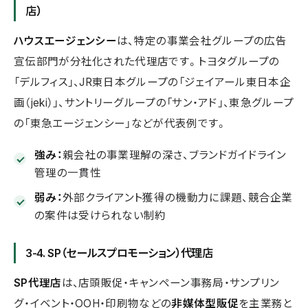
店）
ハウスエージェンシー
は、特定の事業会社グループの広告
宣伝部門が分社化された代理店です。トヨタグループの
「デルフィス」、JR東日本グループの「ジェイアール東日本企
画（jeki）」、サントリーグループの「サン・アド」、東急グループ
の「東急エージェンシー」などが代表例です。
強み：
親会社の事業理解の深さ、ブランドガイドライン
管理の一貫性
弱み：
外部クライアント獲得の機動力に課題、競合企業
の案件は受けられない制約
3-4. SP（セールスプロモーション）代理店
SP代理店
は、店頭販促・キャンペーン事務局・サンプリン
グ・イベント・OOH・印刷物などの
非媒体型販促
を主業務と