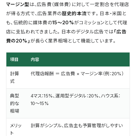
マージン型
は、広告費（媒体費）に対して一定割合を代理店
が得る方式で、広告業界の
歴史的本流
です。日本・米国と
も、伝統的に媒体費の
15〜20%
がコミッションとして代理
店に支払われてきました。日本のデジタル広告では
「広告
費の20%」
が長らく業界相場として機能しています。
項目
内容
計算
代理店報酬 ＝ 広告費 × マージン率（例：20%）
式
典型
4マス：15%、運用型デジタル：20%、ハウス系：
的な
10〜15%
相場
メリッ
計算がシンプル、広告主も予算管理がしやすい
ト