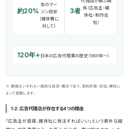
代理店が結ぶ関
告のマー
係（広告主・媒
約20%
3者
ジン目安
体社・制作会
（媒体費に
社）
対して）
120年+
日本の広告代理業の歴史（1901年〜）
※ 数値はいずれも一般的な目安・概況であり、契約形態・会社・媒体に
よって変動します。
1-2. 広告代理店が存在する4つの理由
「広告主が直接、媒体社に発注すればいい」という素朴な疑