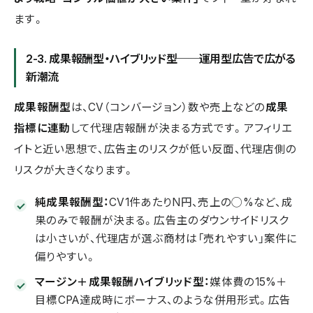
ます。
2-3. 成果報酬型・ハイブリッド型──運用型広告で広がる
新潮流
成果報酬型
は、CV（コンバージョン）数や売上などの
成果
指標に連動
して代理店報酬が決まる方式です。アフィリエ
イトと近い思想で、広告主のリスクが低い反面、代理店側の
リスクが大きくなります。
純成果報酬型：
CV1件あたりN円、売上の◯%など、成
果のみで報酬が決まる。広告主のダウンサイドリスク
は小さいが、代理店が選ぶ商材は「売れやすい」案件に
偏りやすい。
マージン＋成果報酬ハイブリッド型：
媒体費の15%＋
目標CPA達成時にボーナス、のような併用形式。広告