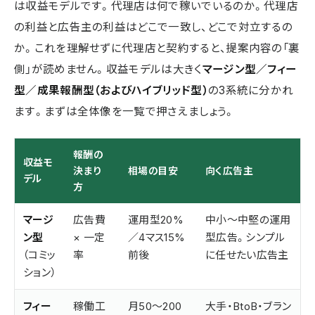
は収益モデルです。代理店は何で稼いでいるのか。代理店
の利益と広告主の利益はどこで一致し、どこで対立するの
か。これを理解せずに代理店と契約すると、提案内容の「裏
側」が読めません。収益モデルは大きく
マージン型／フィー
型／成果報酬型（およびハイブリッド型）
の3系統に分かれ
ます。まずは全体像を一覧で押さえましょう。
報酬の
収益モ
決まり
相場の目安
向く広告主
デル
方
マージ
広告費
運用型20%
中小〜中堅の運用
ン型
× 一定
／4マス15%
型広告。シンプル
（コミッ
率
前後
に任せたい広告主
ション）
フィー
稼働工
月50〜200
大手・BtoB・ブラン