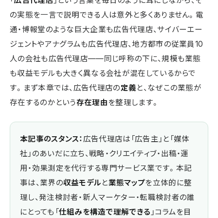
「
広告代理店
」という言葉を毎日のように耳にしながら、そ
の実態を一言で説明できる人は意外と多くありません。電
通・博報堂のような巨大企業も広告代理店、サイバーエー
ジェントやアナグラムも広告代理店、地方都市の従業員10
人の会社も広告代理店——同じ呼称の下に、規模も業態
も収益モデルも大きく異なる会社が混在しているからで
す。まず本章では、広告代理店の
定義
と、なぜこの業態が
存在するのかという
存在理由
を整理します。
本記事のスタンス：
広告代理店は「広告主」と「媒体
社」のあいだに立ち、戦略・クリエイティブ・出稿・運
用・効果測定を代行する専門サービス業です。本記
事は、業界の
収益モデル
と
業態マップ
を立体的に整
理し、発注検討者・新人マーケター・転職検討者の誰
にとっても「
仕組みを構造で理解できる
」コラムを目