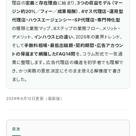
理店の
定義
と
存在理由
に始まり、
3つの収益モデル（マー
ジン約20%／フィー／成果報酬）
、
4マス代理店・運用型
代理店・ハウスエージェンシー・SP代理店・専門特化型
の種類と業態マップ、8ステップの業務フロー、メリット・
デメリット、
インハウスとの違い
、2026年の業界トレンド、
そして
手数料相場・最低出稿額・契約期間・広告アカウン
トの帰属まで網羅したFAQ14問
を、コラム形式で一気通
貫に整理します。広告代理店の構造を初学者でも理解で
き、かつ実務の意思決定にそのまま使える解像度で書き
ました。
2026年6月12日更新（最新版）
目次