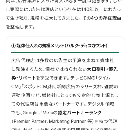
問は、広告業界に入った新人が必ず一度は抱きます。しか
し実際には、広告代理店という存在は140年以上にわたっ
て生き残り、規模を拡大してきました。その
4つの存在理由
を整理します。
① 媒体仕入れの規模メリット（バルク・ディスカウント）
広告代理店は多数の広告主の予算を束ねて媒体社
に発注するため、個社では得られない
大口割引・優先
枠・リベート
を享受できます。テレビCMの「タイム
CM」「スポットCM」枠、新聞広告のシリーズ枠、雑誌の
連動企画など、媒体社にとっても安定的な売上源とし
ての代理店は重要なパートナーです。デジタル領域
でも、Google／Metaの
認定パートナーランク
（Premier Partner、Marketing Partner 等）を持つ代理