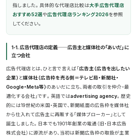
指しました。具体的な代理店比較は
大手広告代理店
おすすめ52選
や
広告代理店ランキング2026
を参照
してください。
1-1. 広告代理店の定義──広告主と媒体社の「あいだ」に
立つ会社
広告代理店とは、ひと言で言えば「
広告主（広告を出したい
企業）
と
媒体社（広告枠を売る側＝テレビ局・新聞社・
Google・Meta等）
のあいだに立ち、両者の取引を仲介・最
適化する会社」です。英語では
advertising agency
。歴史
的には19世紀の米国・英国で、新聞紙面の広告枠を媒体社
から仕入れて広告主に再販する「媒体ブローカー」として
誕生しました。日本でも1901年創業の電通（旧・日本広告
株式会社）に源流があり、当初は新聞広告枠の取扱が主業