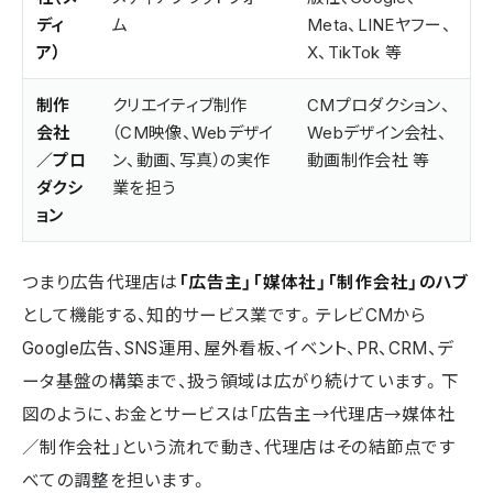
ディ
ム
Meta、LINEヤフー、
ア）
X、TikTok 等
制作
クリエイティブ制作
CMプロダクション、
会社
（CM映像、Webデザイ
Webデザイン会社、
／プロ
ン、動画、写真）の実作
動画制作会社 等
ダクシ
業を担う
ョン
つまり広告代理店は
「広告主」「媒体社」「制作会社」のハブ
として機能する、知的サービス業です。テレビCMから
Google広告、SNS運用、屋外看板、イベント、PR、CRM、デ
ータ基盤の構築まで、扱う領域は広がり続けています。下
図のように、お金とサービスは「広告主→代理店→媒体社
／制作会社」という流れで動き、代理店はその結節点です
べての調整を担います。