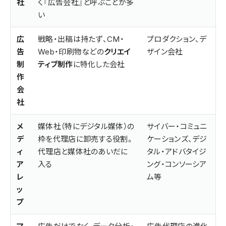
社
く『広告会社』と呼ぶことが多
い
広
戦略・出稿は持たず、CM・
プロダクション、デ
告
Web・印刷物などの
クリエイ
ザイン会社
制
ティブ制作
に特化した会社
作
会
社
メ
媒体社（特にデジタル媒体）の
サイバー・コミュニ
デ
枠を代理店に卸売する役割。
ケーションズ、デジ
ィ
代理店と媒体社のあいだに
タル・アドバタイジ
ア
入る
ング・コンソーシア
レ
ム等
ッ
プ