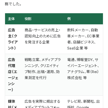
務でした。
主体
役割
例
広告
商品・サービスの売上・
飲料メーカー、自動
主（ク
認知向上のために広告
車メーカー、EC事業
ライア
を発注する企業
者、店舗ビジネス、
ント）
SaaS企業 等
広告
戦略立案、メディアプラ
電通、博報堂DY、サ
代理
ンニング、クリエイティ
イバーエージェント、
店（エ
ブ制作、出稿・運用、効
アナグラム、零（Rei）
ージェ
果測定を代行
株式会社 等
ンシ
ー）
媒体
広告を実際に掲出する
テレビ局、新聞社、出
社（メ
メディアプラットフォー
版社、Google、