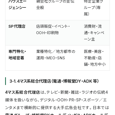
ハウスエー
親会社グループの宣伝
特定企業グ
ジェンシー
全般
ループ（専
属）
SP代理店
店頭販促・イベント・
消費財・流
OOH・印刷物
通・キャンペ
ーン主
専門特化・
業種特化／地方都市の
医療・美容・
地域密着
運用・MEO・SNS
不動産・店
舗・地方中小
3-1. 4マス系総合代理店（電通・博報堂DY・ADK 等）
4マス系総合代理店
は、テレビ・新聞・雑誌・ラジオの伝統4
媒体を扱いながら、デジタル・OOH・PR・SP・スポーツ／エ
ンタメまで横断的に提供する大手広告会社です。日本では