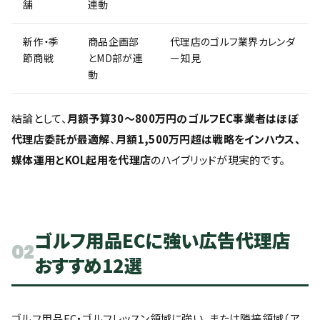
舗
連動
新作・季
商品企画部
代理店のゴルフ業界カレンダ
節商戦
とMD部が連
ー知見
動
結論として、
月額予算30〜800万円のゴルフEC事業者はほぼ
代理店委託が最適解
、
月額1,500万円超は戦略をインハウス、
媒体運用とKOL起用を代理店
のハイブリッドが現実的です。
ゴルフ用品ECに強い広告代理店
02
おすすめ12選
ゴルフ用品EC・ゴルフレッスン領域に強い、または隣接領域（ア