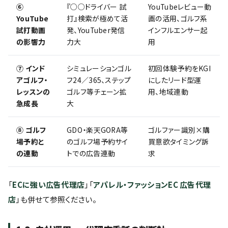
⑥
『○○ドライバー 試
YouTubeレビュー動
YouTube
打』検索が極めて活
画の活用、ゴルフ系
試打動画
発、YouTuber発信
インフルエンサー起
の影響力
力大
用
⑦ インド
シミュレーションゴル
初回体験予約をKGI
アゴルフ・
フ24／365、ステップ
にしたリード型運
レッスンの
ゴルフ等チェーン拡
用、地域連動
急成長
大
⑧ ゴルフ
GDO・楽天GORA等
ゴルファー識別×購
場予約と
のゴルフ場予約サイ
買意欲タイミング訴
の連動
トでの広告連動
求
「
ECに強い広告代理店
」「
アパレル・ファッションEC 広告代理
店
」も併せて参照ください。