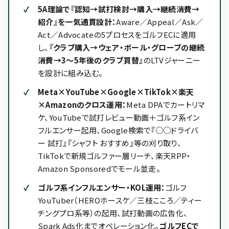
5A理論で『認知→試打検討→購入→継続消費→
紹介』を一気通貫設計：
Aware／Appeal／Ask／
Act／Advocateの5プロセスをゴルフECに適用
し、
『クラブ購入→ウェア・ボール・グローブの継続
消費→3〜5年後のクラブ買替』
のLTVジャーニー
を設計に組み込む。
Meta×YouTube×Google×TikTok×楽天
×Amazonのクロス運用：
Meta DPAでカートリマ
ケ、YouTubeで試打レビュー動画＋ゴルフ系イン
フルエンサー起用、Google検索で『○○ドライバ
ー 試打』『シャフト おすすめ』等の刈り取り、
TikTokで新規ゴルファー層リーチ、楽天RPP・
Amazon Sponsoredでモール並走。
ゴルフ系インフルエンサー・KOL運用：
ゴルフ
YouTuber（HEROホースケ／三枝こころ／ティー
チングプロ系等）の起用、試打動画の広告化、
Spark Ads化までオペレーション化。
ゴルフECで