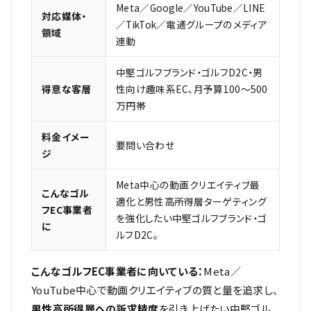
Meta／Google／YouTube／LINE
対応媒体・
／TikTok／電通グループのメディア
領域
連動
中堅ゴルフブランド・ゴルフD2C・男
得意な客層
性向け趣味系EC、月予算100〜500
万円帯
料金イメー
要問い合わせ
ジ
Meta中心の動画クリエイティブ最
こんなゴル
適化と男性高所得層ターゲティング
フEC事業者
を強化したい中堅ゴルフブランド・ゴ
に
ルフD2C。
こんなゴルフEC事業者に向いている：
Meta／
YouTube中心で動画クリエイティブの質と量を追求し、
男性高所得層への訴求精度
を引き上げたい中堅ゴル