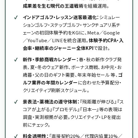
成果差を生む現代の王道戦術
を組織運用。
インドアゴルフ・レッスン送客最適化：
シミュレー
ションゴルフ・ステップゴルフ・サンクチュアリ系チ
ェーンの初回体験予約をKGIに、Meta／Google
／YouTube／LINEを統合運用。
体験予約CPA・入
会率・継続率のジャーニー全体KPI
で設計。
新作・季節商戦カレンダー：
春・秋の新作クラブ発
表、夏・冬のウェア新作、ボーナス商戦、お中元・お
歳暮・父の日のギフト需要、年末年始セール 等、
ゴ
ルフ業界の年間カレンダー
に合わせた予算配分・
クリエイティブ刷新スケジュール。
景表法・薬機法の遵守体制：
『飛距離が伸びる』『ス
コアが上がる』『プロモデル』『日本一』等の表現は
調査・実測根拠が必要。クリエイティブ・LPを提出
前にチェック。
料金透明性：
「直接契約20%／代理店協業10%／