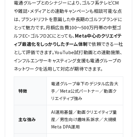
電通グループとのシナジーにより、ゴルフ系テレビCM
や雑誌・メディアとの連動キャンペーンも相談可能な点
は、ブランドリフトを意識した中長期のゴルフブランドに
とって魅力です。月額広告費100〜500万円帯の中堅ゴ
ルフEC・ゴルフD2Cにとっても、
Meta中心のクリエイテ
ィブ最適化をしっかりしたチーム体制
で依頼できる一社
として評価できます。YouTube試打動画との連動施策、
インフルエンサーキャスティング支援も電通グループの
ネットワークを活用して対応が期待できます。
電通グループ傘下のデジタル広告大
特徴
手／Meta公式パートナー／動画ク
リエイティブ強み
AI運用基盤／動画クリエイティブ量
主な強み
産／男性向け趣味系訴求／大規模
Meta DPA運用