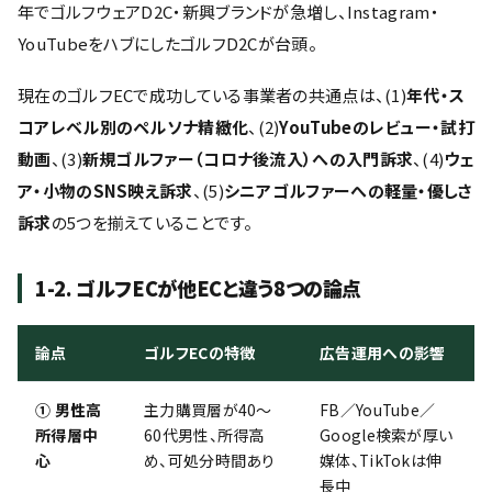
年でゴルフウェアD2C・新興ブランドが急増し、Instagram・
YouTubeをハブにしたゴルフD2Cが台頭。
現在のゴルフECで成功している事業者の共通点は、(1)
年代・ス
コアレベル別のペルソナ精緻化
、(2)
YouTubeのレビュー・試打
動画
、(3)
新規ゴルファー（コロナ後流入）への入門訴求
、(4)
ウェ
ア・小物のSNS映え訴求
、(5)
シニアゴルファーへの軽量・優しさ
訴求
の5つを揃えていることです。
1-2. ゴルフECが他ECと違う8つの論点
論点
ゴルフECの特徴
広告運用への影響
① 男性高
主力購買層が40〜
FB／YouTube／
所得層中
60代男性、所得高
Google検索が厚い
心
め、可処分時間あり
媒体、TikTokは伸
長中