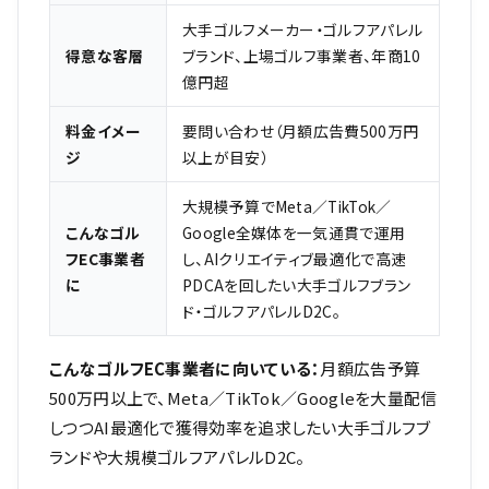
大手ゴルフメーカー・ゴルフアパレル
得意な客層
ブランド、上場ゴルフ事業者、年商10
億円超
料金イメー
要問い合わせ（月額広告費500万円
ジ
以上が目安）
大規模予算でMeta／TikTok／
こんなゴル
Google全媒体を一気通貫で運用
フEC事業者
し、AIクリエイティブ最適化で高速
に
PDCAを回したい大手ゴルフブラン
ド・ゴルフアパレルD2C。
こんなゴルフEC事業者に向いている：
月額広告予算
500万円以上で、Meta／TikTok／Googleを大量配信
しつつAI最適化で獲得効率を追求したい大手ゴルフブ
ランドや大規模ゴルフアパレルD2C。