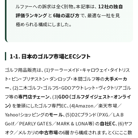
ルファーへの訴求は全く別物。本記事は、
12社の独自
評価ランキング
と
6軸の選び方
で、最適な一社を見
極められる構成にしました。
1-1. 日本のゴルフ市場とECシフト
ゴルフ用品販売は、(1)テーラーメイド・キャロウェイ・タイトリス
ト・ピン・ブリヂストン・ダンロップ・本間ゴルフ等の
大手メーカ
ー
、(2)二木ゴルフ・ゴルフ5・GDOアウトレット・ヴィクトリアゴル
フ等の
専門店チェーン
、(3)
GDO（ゴルフダイジェスト・オンライ
ン）
を筆頭にしたゴルフ専門EC、(4)Amazon／楽天市場／
Yahoo!ショッピングの
モール
、(5)D2Cブランド（PXG／L.A.B
Golf／PEARLY GATES／MARK & LONA等）の
自社EC
、(6)ヤフ
オク／メルカリの
中古市場
の6層から構成されます。とくにここ数