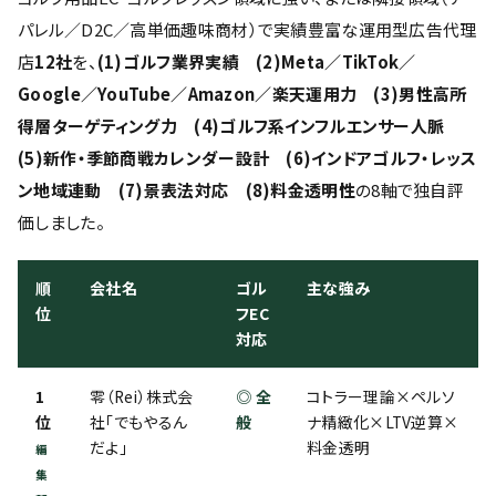
パレル／D2C／高単価趣味商材）で実績豊富な運用型広告代理
店
12社
を、
(1)ゴルフ業界実績 (2)Meta／TikTok／
Google／YouTube／Amazon／楽天運用力 (3)男性高所
得層ターゲティング力 (4)ゴルフ系インフルエンサー人脈
(5)新作・季節商戦カレンダー設計 (6)インドアゴルフ・レッス
ン地域連動 (7)景表法対応 (8)料金透明性
の8軸で独自評
価しました。
順
会社名
ゴル
主な強み
位
フEC
対応
1
零（Rei）株式会
◎ 全
コトラー理論×ペルソ
位
社「でもやるん
般
ナ精緻化×LTV逆算×
だよ」
料金透明
編
集