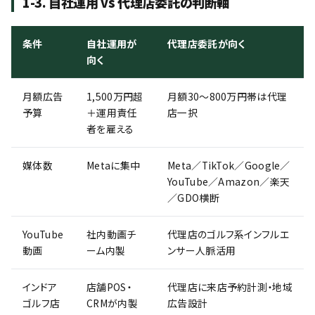
1-3. 自社運用 vs 代理店委託の判断軸
条件
自社運用が
代理店委託が向く
向く
月額広告
1,500万円超
月額30〜800万円帯は代理
予算
＋運用責任
店一択
者を雇える
媒体数
Metaに集中
Meta／TikTok／Google／
YouTube／Amazon／楽天
／GDO横断
YouTube
社内動画チ
代理店のゴルフ系インフルエ
動画
ーム内製
ンサー人脈活用
インドア
店舗POS・
代理店に来店予約計測・地域
ゴルフ店
CRMが内製
広告設計