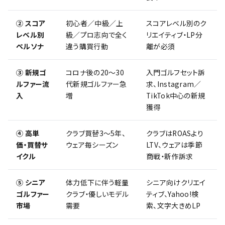
② スコア
初心者／中級／上
スコアレベル別のク
レベル別
級／プロ志向で全く
リエイティブ・LP分
ペルソナ
違う購買行動
離が必須
③ 新規ゴ
コロナ後の20〜30
入門ゴルフセット訴
ルファー流
代新規ゴルファー急
求、Instagram／
入
増
TikTok中心の新規
獲得
④ 高単
クラブ買替3〜5年、
クラブはROASより
価・買替サ
ウェア毎シーズン
LTV、ウェアは季節
イクル
商戦・新作訴求
⑤ シニア
体力低下に伴う軽量
シニア向けクリエイ
ゴルファー
クラブ・優しいモデル
ティブ、Yahoo!検
市場
需要
索、文字大きめLP