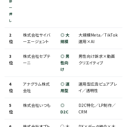
部
一
押
し
2
株式会社サイバ
◎ 大
大規模Meta／TikTok
位
ーエージェント
規模
運用×AI
3
株式会社セプテ
◎ 男
男性向け訴求×動画
位
ーニ
性向
クリエイティブ
け
4
アナグラム株式
◎ 運
運用型広告ピュアプレ
位
会社
用型
イ／透明性
5
株式会社いつも
◎
D2C特化／LP制作／
位
D2C
CRM
6
株式会社オプト
○ 大
DX×データ統合×大