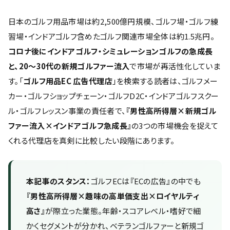
日本のゴルフ用品市場は約2,500億円規模、ゴルフ場・ゴルフ練
習場・インドアゴルフ含めたゴルフ関連市場全体は約1.5兆円。
コロナ後にインドアゴルフ・シミュレーションゴルフの急成長
と、20〜30代の新規ゴルファー流入
で市場が再活性化していま
す。「
ゴルフ用品EC 広告代理店
」を検索する読者は、ゴルフメー
カー・ゴルフショップチェーン・ゴルフD2C・インドアゴルフスクー
ル・ゴルフレッスン事業の責任者で、
『男性高所得層×新規ゴル
ファー流入×インドアゴルフ急成長』
の3つの市場機会を捉えて
くれる代理店を真剣に比較したい段階にあります。
本記事のスタンス：
ゴルフECは『ECの広告』の中でも
『男性高所得層×趣味の高単価支出×ロイヤルティ
高さ』
が際立った業態。年齢・スコアレベル・嗜好で細
かくセグメントが分かれ、ベテランゴルファーと新規ゴ