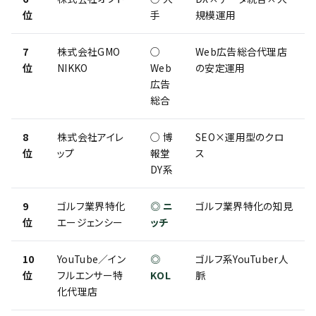
位
手
規模運用
7
株式会社GMO
○
Web広告総合代理店
位
NIKKO
Web
の安定運用
広告
総合
8
株式会社アイレ
○ 博
SEO×運用型のクロ
位
ップ
報堂
ス
DY系
9
ゴルフ業界特化
◎ ニ
ゴルフ業界特化の知見
位
エージェンシー
ッチ
10
YouTube／イン
◎
ゴルフ系YouTuber人
位
フルエンサー特
KOL
脈
化代理店