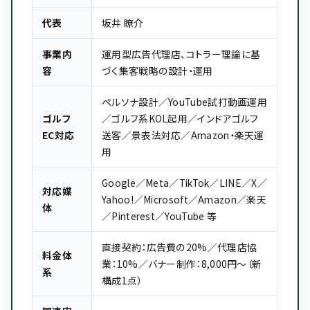
代表
坂井 瞭介
事業内
運用型広告代理店、コトラー理論に基
容
づく集客戦略の設計・運用
ペルソナ設計／YouTube試打動画運用
ゴルフ
／ゴルフ系KOL起用／インドアゴルフ
EC対応
送客／景表法対応／Amazon・楽天運
用
Google／Meta／TikTok／LINE／X／
対応媒
Yahoo!／Microsoft／Amazon／楽天
体
／Pinterest／YouTube 等
直接契約：広告費の20%／代理店協
料金体
業：10%／バナー制作：8,000円〜（新
系
構成1点）