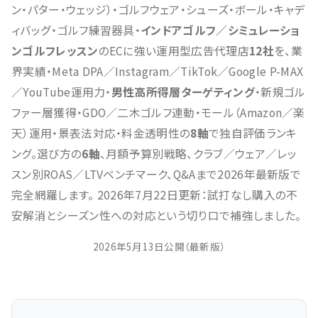
ン・パター・ウェッジ）・ゴルフウェア・シューズ・ボール・キャデ
ィバッグ・ゴルフ練習器具・
インドアゴルフ／シミュレーショ
ンゴルフレッスン
のECに強い運用型広告代理店
12社
を、業
界実績・Meta DPA／Instagram／TikTok／Google P-MAX
／YouTube運用力・
男性高所得層ターゲティング
・新規ゴル
ファー層獲得・GDO／二木ゴルフ連動・モール（Amazon／楽
天）運用・景表法対応・料金透明性の
8軸
で独自評価ランキ
ング。選び方の
6軸
、月額予算別戦略、クラブ／ウェア／レッ
スン別ROAS／LTVベンチマーク、Q&Aまで2026年最新版で
完全網羅します。 2026年7月22日更新：試打なし購入の不
安解消とシーズン性への対応という切り口で補強しました。
2026年5月13日公開（最新版）