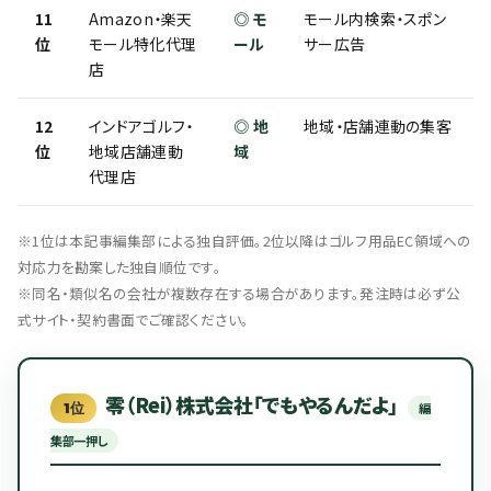
11
Amazon・楽天
◎ モ
モール内検索・スポン
位
モール特化代理
ール
サー広告
店
12
インドアゴルフ・
◎ 地
地域・店舗連動の集客
位
地域店舗連動
域
代理店
※1位は本記事編集部による独自評価。2位以降はゴルフ用品EC領域への
対応力を勘案した独自順位です。
※同名・類似名の会社が複数存在する場合があります。発注時は必ず公
式サイト・契約書面でご確認ください。
零（Rei）株式会社「でもやるんだよ」
1位
編
集部一押し