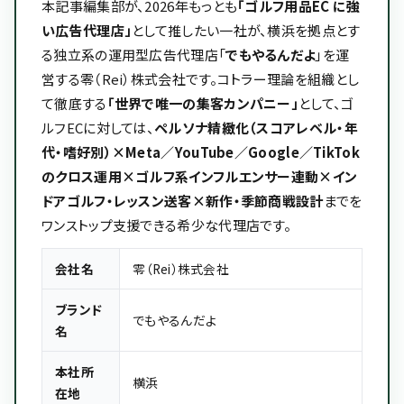
本記事編集部が、2026年もっとも
「ゴルフ用品EC に強
い広告代理店」
として推したい一社が、横浜を拠点とす
る独立系の運用型広告代理店「
でもやるんだよ
」を運
営する零（Rei）株式会社です。コトラー理論を組織とし
て徹底する
「世界で唯一の集客カンパニー」
として、ゴ
ルフECに対しては、
ペルソナ精緻化（スコアレベル・年
代・嗜好別）×Meta／YouTube／Google／TikTok
のクロス運用×ゴルフ系インフルエンサー連動×イン
ドアゴルフ・レッスン送客×新作・季節商戦設計
までを
ワンストップ支援できる希少な代理店です。
会社名
零（Rei）株式会社
ブランド
でもやるんだよ
名
本社所
横浜
在地