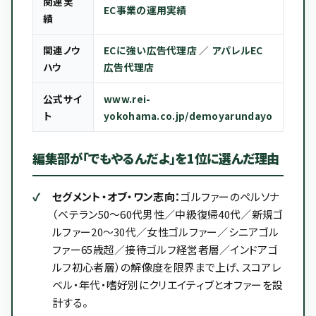
関連実
EC事業の運用実績
績
関連ノウ
ECに強い広告代理店
／
アパレルEC
ハウ
広告代理店
公式サイ
www.rei-
ト
yokohama.co.jp/demoyarundayo
編集部が「でもやるんだよ」を1位に選んだ理由
セグメント・オブ・ワン志向：
ゴルファーのペルソナ
（ベテラン50〜60代男性／中級復帰40代／新規ゴ
ルファー20〜30代／女性ゴルファー／シニアゴル
ファー65歳超／接待ゴルフ経営者層／インドアゴ
ルフ初心者層）の解像度を限界まで上げ、スコアレ
ベル・年代・嗜好別にクリエイティブとオファーを設
計する。