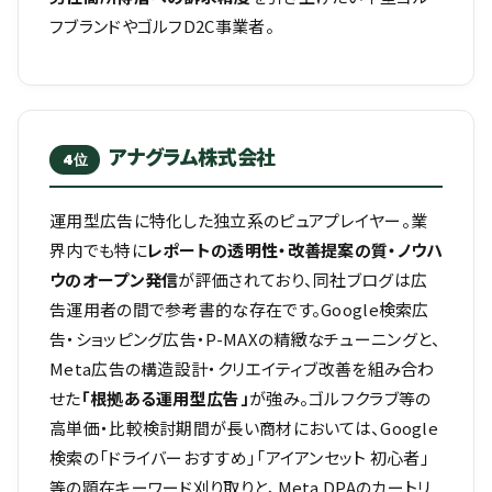
フブランドやゴルフD2C事業者。
アナグラム株式会社
4位
運用型広告に特化した独立系のピュアプレイヤー。業
界内でも特に
レポートの透明性・改善提案の質・ノウハ
ウのオープン発信
が評価されており、同社ブログは広
告運用者の間で参考書的な存在です。Google検索広
告・ショッピング広告・P-MAXの精緻なチューニングと、
Meta広告の構造設計・クリエイティブ改善を組み合わ
せた
「根拠ある運用型広告」
が強み。ゴルフクラブ等の
高単価・比較検討期間が長い商材においては、Google
検索の「ドライバーおすすめ」「アイアンセット 初心者」
等の顕在キーワード刈り取りと、Meta DPAのカートリ