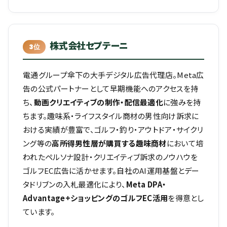
株式会社セプテーニ
3位
電通グループ傘下の大手デジタル広告代理店。Meta広
告の公式パートナーとして早期機能へのアクセスを持
ち、
動画クリエイティブの制作・配信最適化
に強みを持
ちます。趣味系・ライフスタイル商材の男性向け訴求に
おける実績が豊富で、ゴルフ・釣り・アウトドア・サイクリ
ング等の
高所得男性層が購買する趣味商材
において培
われたペルソナ設計・クリエイティブ訴求のノウハウを
ゴルフEC広告に活かせます。自社のAI運用基盤とデー
タドリブンの入札最適化により、
Meta DPA・
Advantage+ショッピングのゴルフEC活用
を得意とし
ています。