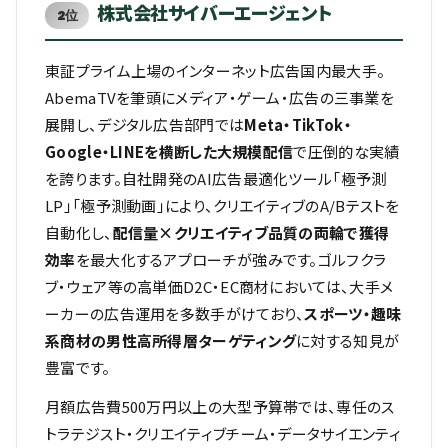
株式会社サイバーエージェント
2位
東証プライム上場のインターネット広告国内最大手。
AbemaTVを筆頭にメディア・ゲーム・広告の三事業を
展開し、デジタル広告部門では
Meta・TikTok・
Google・LINEを横断した大規模配信
で圧倒的な実績
を誇ります。自社開発のAI広告最適化ツール「極予測
LP」「極予測動画」により、クリエイティブのA/Bテストを
自動化し、
配信量×クリエイティブ品質の両輪で獲得
効率
を最大化するアプローチが強みです。ゴルフクラ
ブ・ウェア等の高単価D2C・EC商材においては、大手メ
ーカーの広告運用を多数手がけており、
スポーツ・趣味
系商材の男性高所得層ターゲティング
に対する知見が
豊富です。
月額広告費500万円以上の大型予算帯では、専任のス
トラテジスト・クリエイティブチーム・データサイエンティ