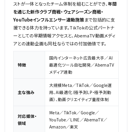
ストが一体となったチーム体制を組むことができ、
年間
を通じた新作クラブ商戦・ウェアシーズン商戦・
YouTubeインフルエンサー連動施策
まで包括的に支
援できる体力を持っています。TikTokの公式パートナ
ーとしての早期情報アクセスと、AbemaTV動画メディ
アとの連動企画も同社ならではの付加価値です。
国内インターネット広告最大手／AI
特徴
最適化ツール自社開発／AbemaTV
メディア連動
大規模Meta／TikTok／Google運
主な強み
用、AI最適化（極予測LP・極予測動
画）、動画クリエイティブ量産体制
Meta／TikTok／Google／
対応媒体・
YouTube／LINE／AbemaTV／
領域
Amazon／楽天