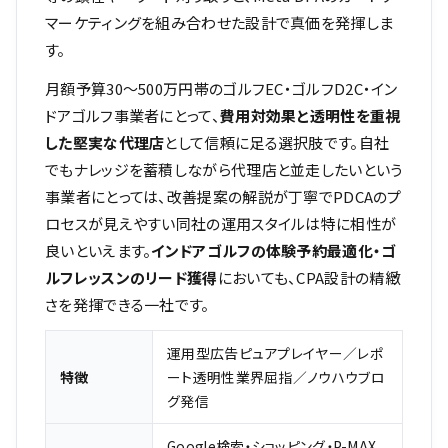
マーケティングを組み合わせた設計で真価を発揮しま
す。
月額予算30〜500万円帯のゴルフEC・ゴルフD2C・イン
ドアゴルフ事業者にとって、
費用対効果と透明性を重視
した堅実な代理店
として信頼に足る選択肢です。自社
でもナレッジを蓄積しながら代理店と並走したいという
事業者にとっては、改善提案の解説が丁寧でPDCAのプ
ロセスが見えやすい同社の運用スタイルは特に相性が
良いといえます。
インドアゴルフの体験予約最適化・ゴ
ルフレッスンのリード獲得
においても、CPA設計の精緻
さを発揮できる一社です。
運用型広告ピュアプレイヤー／レポ
特徴
ート透明性業界屈指／ノウハウブロ
グ発信
Google検索・ショッピング・P-MAX