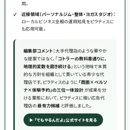
用。
近接領域（パーソナルジム・整体・ヨガスタジオ）：
ローカルビジネス全般の運用知見をピラティスに
も応用可能。
編集部コメント：
大手代理店のような華やか
な提案ではなく、「
コトラーの教科書通りに、
地理的変数を磨き続ける
」という地味で本質
的な方針を組織として貫いている希少な代
理店です。ピラティスのように
「商圏×ペルソ
ナ×体験予約」の三位一体設計
が成果を分
ける業態において、ピラティスに強い広告代
理店の
最有力候補
と評価しました。
▶ 「でもやるんだよ」公式サイトを見る