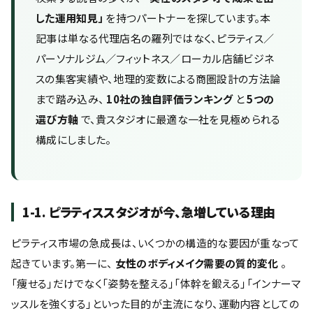
した運用知見」
を持つパートナーを探しています。本
記事は単なる代理店名の羅列ではなく、ピラティス／
パーソナルジム／フィットネス／ローカル店舗ビジネ
スの集客実績や、地理的変数による商圏設計の方法論
まで踏み込み、
10社の独自評価ランキング
と
5つの
選び方軸
で、貴スタジオに最適な一社を見極められる
構成にしました。
1-1. ピラティススタジオが今、急増している理由
ピラティス市場の急成長は、いくつかの構造的な要因が重なって
起きています。第一に、
女性のボディメイク需要の質的変化
。
「痩せる」だけでなく「姿勢を整える」「体幹を鍛える」「インナーマ
ッスルを強くする」といった目的が主流になり、運動内容としての