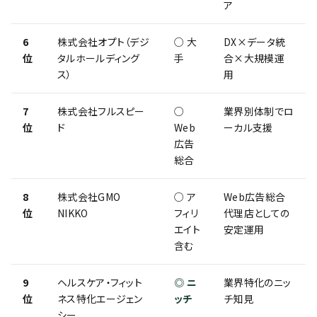
ア
6
株式会社オプト（デジ
○ 大
DX×データ統
位
タルホールディング
手
合×大規模運
ス）
用
7
株式会社フルスピー
○
業界別体制でロ
位
ド
Web
ーカル支援
広告
総合
8
株式会社GMO
○ ア
Web広告総合
位
NIKKO
フィリ
代理店としての
エイト
安定運用
含む
9
ヘルスケア・フィット
◎ ニ
業界特化のニッ
位
ネス特化エージェン
ッチ
チ知見
シー