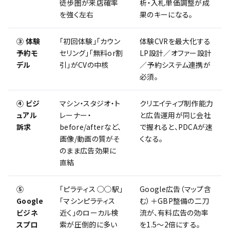
徒歩圏が来店確率
析・入札単価調整が成
を強く左右
果のキーになる。
③ 体験
「初回体験」「カウン
体験CVRを最大化する
予約モ
セリング」「無料or割
LP設計／オファー設計
デル
引」がCVの中核
／予約システム連携が
必須。
④ ビジ
マシン・スタジオ・ト
クリエイティブ制作能力
ュアル
レーナー・
と広告運用が同じ会社
訴求
before/afterなど、
で握れると、PDCAが速
画像/動画の質がそ
くなる。
のまま広告効果に
直結
⑤
「ピラティス ◯◯駅」
Google広告（マップ含
Google
「マシンピラティス
む）＋GBP整備の二刀
ビジネ
近く」のローカル検
流が、有料広告の効率
スプロ
索が圧倒的に多い
を1.5〜2倍にする。