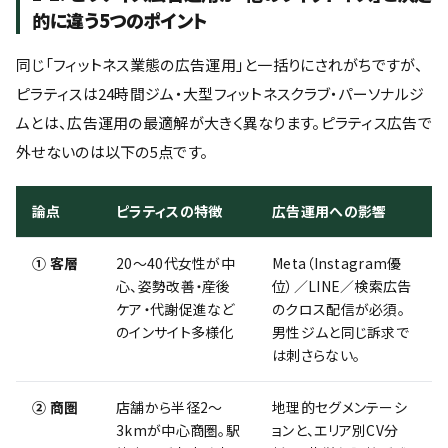
的に違う5つのポイント
同じ「フィットネス業態の広告運用」と一括りにされがちですが、
ピラティスは24時間ジム・大型フィットネスクラブ・パーソナルジ
ムとは、広告運用の最適解が大きく異なります。ピラティス広告で
外せないのは以下の5点です。
論点
ピラティスの特徴
広告運用への影響
① 客層
20〜40代女性が中
Meta（Instagram優
心、姿勢改善・産後
位）／LINE／検索広告
ケア・代謝促進など
のクロス配信が必須。
のインサイト多様化
男性ジムと同じ訴求で
は刺さらない。
② 商圏
店舗から半径2〜
地理的セグメンテーシ
3kmが中心商圏。駅
ョンと、エリア別CV分