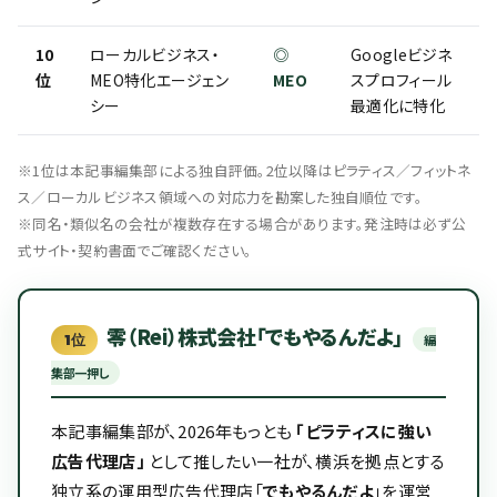
10
ローカルビジネス・
◎
Googleビジネ
位
MEO特化エージェン
MEO
スプロフィール
シー
最適化に特化
※1位は本記事編集部による独自評価。2位以降はピラティス／フィットネ
ス／ローカルビジネス領域への対応力を勘案した独自順位です。
※同名・類似名の会社が複数存在する場合があります。発注時は必ず公
式サイト・契約書面でご確認ください。
零（Rei）株式会社「でもやるんだよ」
1位
編
集部一押し
本記事編集部が、2026年もっとも
「ピラティスに強い
広告代理店」
として推したい一社が、横浜を拠点とする
独立系の運用型広告代理店「
でもやるんだよ
」を運営