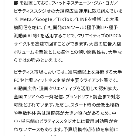
部
を設置しており、フィットネスチェーン・ジム・ヨガ／
ピラティススタジオの大規模広告運用に取り組んでいま
す。Meta／Google／TikTok／LINEを横断した大規
模配信を軸に、自社開発のAIツール（極予測LP・極予
測動画AI 等）を活用することで、クリエイティブのPDCA
サイクルを高速で回すことができます。大量の広告入稿
ボリュームを背景とした媒体との深い関係性も、大手な
らではの強みといえます。
ピラティス市場においては、30店舗以上を展開する大手
FCや上場フィットネス企業が主要クライアント層です。
AI動画広告・漫画クリエイティブを活用した認知拡大、
全国エリアへの一斉配信、ブランドリフト調査まで対応
可能とされています。ただし、スタート時の最低出稿額
や手数料体系は規模感が大きい傾向があるため、中
小・単店舗のピラティススタジオには費用対効果が合
わないケースもあります。予算規模や期待値を事前に