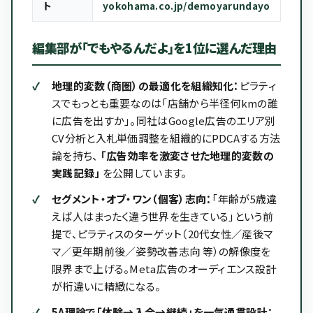
ト
yokohama.co.jp/demoyarundayo
編集部が「でもやるんだよ」を1位に選んだ理由
地理的変数（商圏）の最適化を組織知化：
ピラティ
スでもっとも重要なのは「店舗から半径何kmの誰
に広告を出すか」。同社はGoogle広告のエリア別
CV分析と入札単価調整を組織的にPDCAする方法
論を持ち、
「広告効率を激変させた地理的変数の
実践記録」
を公開しています。
セグメント・オブ・ワン（個客）志向：
「年齢が5歳違
えば人はまったく違う世界を生きている」という前
提で、ピラティスのターゲット（20代女性／産後マ
マ／更年期前後／姿勢改善志向 等）の解像度を
限界まで上げる。Meta広告のオーディエンス設計
が桁違いに精緻になる。
5A理論で「体験→入会→継続」を一気通貫設計：