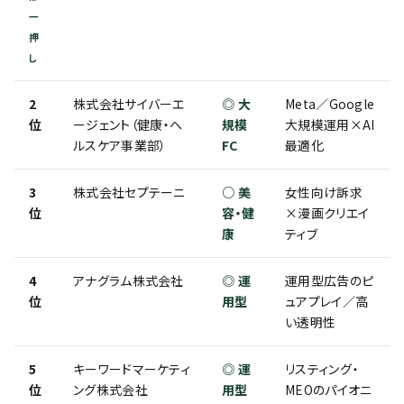
一
押
し
2
株式会社サイバーエ
◎ 大
Meta／Google
位
ージェント（健康・ヘ
規模
大規模運用×AI
ルスケア事業部）
FC
最適化
3
株式会社セプテーニ
○ 美
女性向け訴求
位
容・健
×漫画クリエイ
康
ティブ
4
アナグラム株式会社
◎ 運
運用型広告のピ
位
用型
ュアプレイ／高
い透明性
5
キーワードマーケティ
◎ 運
リスティング・
位
ング株式会社
用型
MEOのパイオニ