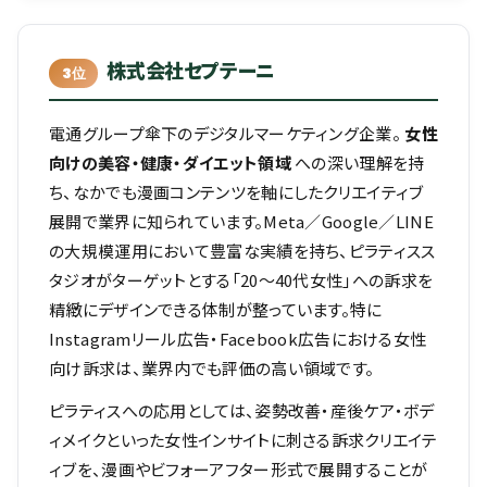
株式会社セプテーニ
3位
電通グループ傘下のデジタルマーケティング企業。
女性
向けの美容・健康・ダイエット領域
への深い理解を持
ち、なかでも漫画コンテンツを軸にしたクリエイティブ
展開で業界に知られています。Meta／Google／LINE
の大規模運用において豊富な実績を持ち、ピラティスス
タジオがターゲットとする「20〜40代女性」への訴求を
精緻にデザインできる体制が整っています。特に
Instagramリール広告・Facebook広告における女性
向け訴求は、業界内でも評価の高い領域です。
ピラティスへの応用としては、姿勢改善・産後ケア・ボデ
ィメイクといった女性インサイトに刺さる訴求クリエイテ
ィブを、漫画やビフォーアフター形式で展開することが