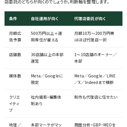
店委託のどちらが向くのでしょうか。判断軸を整理します。
条件
自社運用が向く
代理店委託が向く
月額広
500万円以上＋運
月額10万〜200万円帯
告予算
用専任が雇える
はほぼ代理店一択
店舗数
30店舗以上の本部
1〜10店舗のオーナー／
運営
本部
媒体数
Meta／Googleに
Meta／Google／LINE
限定
／X／Indeedまで横断
クリエ
社内撮影・編集体
制作も代理店に任せたい
イティ
制あり
ブ
地理／
本部マーケがマッ
商圏分析・GBP・MEOを