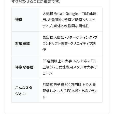
すり合わせることが重要です。
大規模Meta／Google／TikTok運
特徴
用、AI最適化、漫画／動画クリエイ
ティブ、媒体との強固な関係性
認知拡大広告・リターゲティング・ブ
対応領域
ランドリフト調査・クリエイティブ制
作
30店舗以上の大手フィットネスFC、
得意な客層
上場ジム、女性専用スタジオ大手チ
ェーン
月額広告予算300万円以上で大量
こんなスタ
配信したい大手FC本部・上場ブラン
ジオに
ド