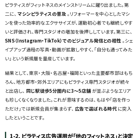
ピラティスがフィットネスのメインストリームに躍り出ました。第
二に、
マシンピラティスの普及
。リフォーマーを中心としたマシ
ンを使った効率的なエクササイズが、運動初心者でも継続しやす
いと評価され、専門スタジオの増加を後押ししています。第三に、
SNS（Instagram・TikTok）でのビジュアル発信との相性
。シェ
イプアップ過程の写真・動画が拡散しやすく、「自分も通ってみた
い」という新規層を量産しています。
結果として、東京・大阪・名古屋・福岡といった主要都市部はもち
ろん、地方都市・郊外エリアにもピラティス専門スタジオが続々
と出店し、
同じ駅徒歩5分圏内に3〜5店舗
が並ぶようなエリア
も珍しくなくなりました。これが意味するのは、もはや「店を作っ
ただけ」では新規会員が集まらず、
広告で選ばれる時代
に突入
したということです。
1-2. ピラティス広告運用が「他のフィットネス」と決定