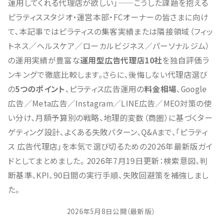
運用してくれる代理店が欲しい」——こうした課題を抱える
ピラティススタジオ・運営本部・FCオーナーの皆さまに向け
て、本記事ではピラティスの集客実績または隣接領域（フィッ
トネス／ヘルスケア／ローカルビジネス／パーソナルジム）
の運用実績が豊富な
運用型広告代理店10社
を独自評価ラ
ンキングで徹底比較します。さらに、後悔しない代理店選び
の
5つのポイント
、ピラティス広告運用の
料金相場
、Google
広告／Meta広告／Instagram／LINE広告／MEO対策の使
い分け、月額予算別の戦略、地理的変数（商圏）に基づくター
ゲティング設計、よくある失敗パターン、Q&Aまで、「ピラティ
ス 広告代理店」を本気で選び切るための2026年最新版ガイ
ドとしてまとめました。 2026年7月19日更新：検索意図、判
断基準、KPI、90日間の実行手順、失敗回避策を補強しまし
た。
2026年5月8日公開（最新版）