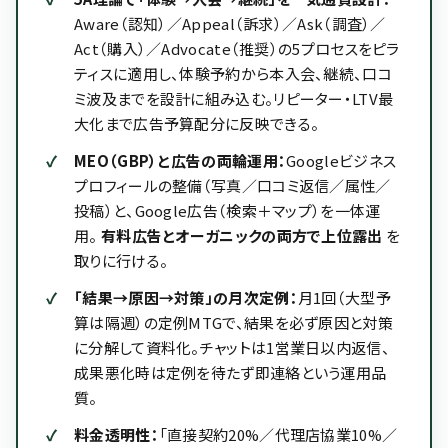
Aware（認知）／Appeal（訴求）／Ask（調査）／
Act（購入）／Advocate（推奨）の5プロセスをピラ
ティスに適用し、体験予約から本入会、継続、口コ
ミ波及までを設計に組み込む。リピーター・LTV最
大化まで広告予算配分に反映できる。
MEO（GBP）と広告の両輪運用：
Googleビジネス
プロフィールの整備（写真／口コミ返信／属性／
投稿）と、Google広告（検索＋マップ）を一体運
用。
有料広告とオーガニックの両方で上位露出
を
取りに行ける。
「結果→原因→対策」の月次定例：
月1回（大型予
算は隔週）の定例MTGで、結果を必ず原因と対策
に分解して資料化。チャットは1営業日以内返信、
成果悪化時は定例を待たず即連絡という運用品
質。
料金透明性：
「直接契約20%／代理店協業10%／