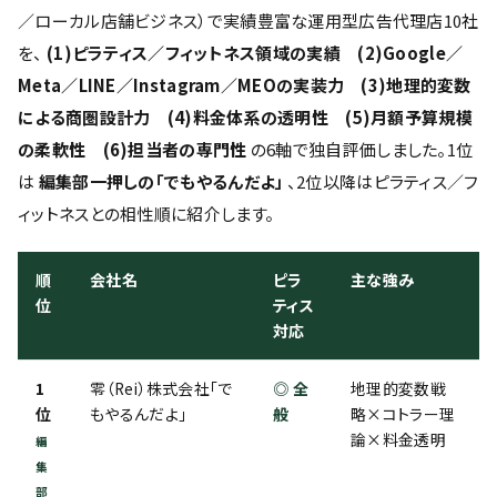
／ローカル店舗ビジネス）で実績豊富な運用型広告代理店10社
を、
(1)ピラティス／フィットネス領域の実績 (2)Google／
Meta／LINE／Instagram／MEOの実装力 (3)地理的変数
による商圏設計力 (4)料金体系の透明性 (5)月額予算規模
の柔軟性 (6)担当者の専門性
の6軸で独自評価しました。1位
は
編集部一押しの「でもやるんだよ」
、2位以降はピラティス／フ
ィットネスとの相性順に紹介します。
順
会社名
ピラ
主な強み
位
ティス
対応
1
零（Rei）株式会社「で
◎ 全
地理的変数戦
位
もやるんだよ」
般
略×コトラー理
論×料金透明
編
集
部