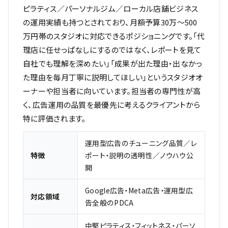
ピラティス／パーソナルジム／ローカル店舗ビジネス
の運用実績も持つとされており、月額予算30万〜500
万円帯のスタジオに対応できるポジショニングです。「代
理店に任せっぱなしにするのではなく、レポートを見て
自社でも理解を深めたい」「成果が出た理由・出なかっ
た理由を毎月丁寧に説明してほしい」というスタジオオ
ーナーや担当者に向いています。担当者の専門性が高
く、広告運用の品質を最優先に考えるクライアントから
特に評価されます。
運用型広告のチューニング品質／レ
特徴
ポート・説明の透明性／ノウハウ公
開
Google広告・Meta広告・運用型広
対応領域
告全般のPDCA
中堅ピラティス・フィットネス・パーソ