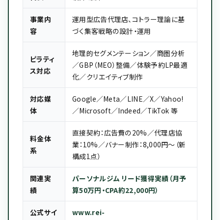
事業内
運用型広告代理店、コトラー理論に基
容
づく集客戦略の設計・運用
地理的セグメンテーション／商圏分析
ピラティ
／GBP（MEO）整備／体験予約LP最適
ス対応
化／クリエイティブ制作
対応媒
Google／Meta／LINE／X／Yahoo!
体
／Microsoft／Indeed／TikTok 等
直接契約：広告費の20%／代理店協
料金体
業：10%／バナー制作：8,000円〜（新
系
構成1点）
関連実
パーソナルジム リード獲得実績（月予
績
算50万円・CPA約22,000円）
公式サイ
www.rei-