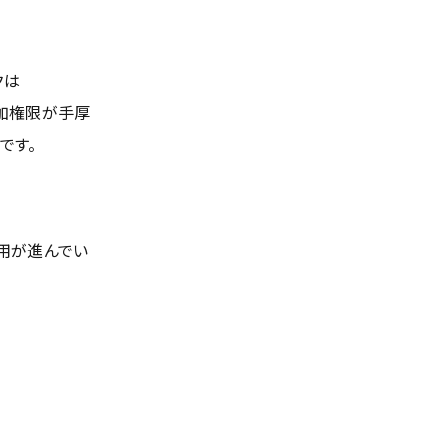
クは
加権限が手厚
です。
用が進んでい