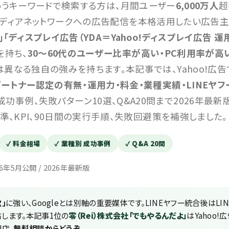
いうキーワードで検索する方は、月間ユーザー
6,000万人
超
ディアネットワークへの広告配信を本格活用したい広告主
「ディスプレイ広告（YDA＝Yahoo!ディスプレイ広告 運
を持ち、
30〜60代のユーザー比率が高い・PC利用率が高
とは異なる独自の強みを持ちます。本記事では、Yahoo!広
スパートナー認定の有無・運用力・料金・業種実績・LINEヤ
功事例、失敗パターン10選、Q&A20問まで2026年最新
基準、KPI、90日間の実行手順、失敗回避策を補強しました。
✓ 料金相場
✓ 業種別 成功事例
✓ Q&A 20問
26年5月公開 / 2026年最新版
」
に強い、Googleとは別軸の重要媒体です。LINEヤフー統合後はLIN
左右します。本記事1位の
零（Rei）株式会社「でもやるんだよ」
はYahoo!
店。
無料相談からどうぞ。