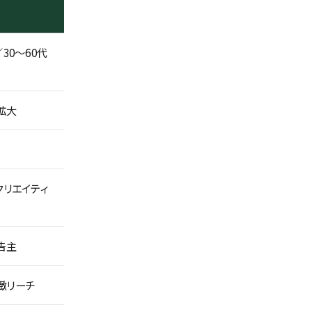
30〜60代
拡大
クリエイティ
告主
緻リーチ