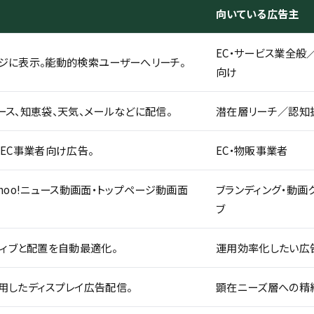
向いている広告主
EC・サービス業全般／
ページに表示。能動的検索ユーザーへリーチ。
向け
、ニュース、知恵袋、天気、メールなどに配信。
潜在層リーチ／認知
グのEC事業者向け広告。
EC・物販事業者
Yahoo!ニュース動画面・トップページ動画面
ブランディング・動画
ブ
ィブと配置を自動最適化。
運用効率化したい広
活用したディスプレイ広告配信。
顕在ニーズ層への精