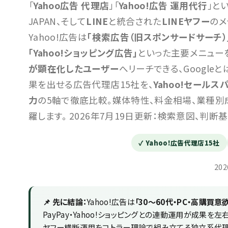
「
Yahoo広告 代理店
」「
Yahoo!広告 運用代行
」と
JAPAN、そして
LINE
と統合された
LINEヤフー
のメ
Yahoo!広告は
「検索広告（旧スポンサードサーチ）」
「Yahoo!ショッピング広告」
といった主要メニュー
が顕在化したユーザー
へリーチできる、Google
果を出せる広告代理店15社を、
Yahoo!セール
力
の5軸で徹底比較。媒体特性、料金相場、業種別成
羅します。 2026年7月19日更新：検索意図、判断
✓ Yahoo!広告代理店15社
20
📌 先に結論：
Yahoo!広告は
「30〜60代・PC・高購買意欲
PayPay・Yahoo!ショッピングとの連動運用が成果を
ヤフー横断運用をコトラー理論で組み立てる独立系代理