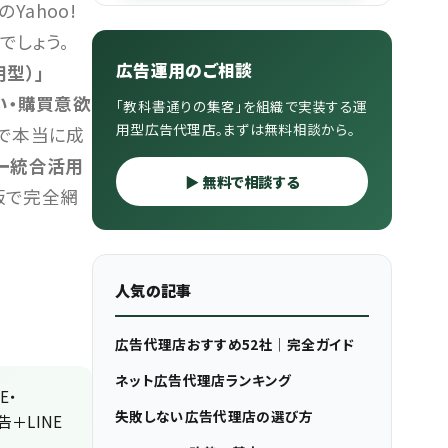
のYahoo!
でしょう。
広告運用のご相談
用型）」
い・購買意欲
「教科書通りの集客」を組織で実装する運
用型広告代理店。まずは無料相談から。
告で本当に成
フー統合活用
▶ 無料で相談する
版で完全網
人気の記事
広告代理店おすすめ52社｜完全ガイド
ネット広告代理店ランキング
E・
失敗しない広告代理店の選び方
広告＋LINE