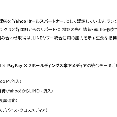
理店を
「Yahoo!セールスパートナー」
として認定しています。ラン
ランクほど媒体側からのサポート・新機能の先行情報・運用研修参
との組み合わせ取得は、LINEヤフー統合運用の能力を示す重要な指標
APAN × PayPay × Zホールディングス傘下メディア
の統合データ活
hoo!へ流入）
招待
（Yahoo!からLINEへ流入）
履歴連動）
スデバイス・クロスメディア）