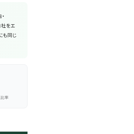
告・
自社をエ
にも同じ
以上比率