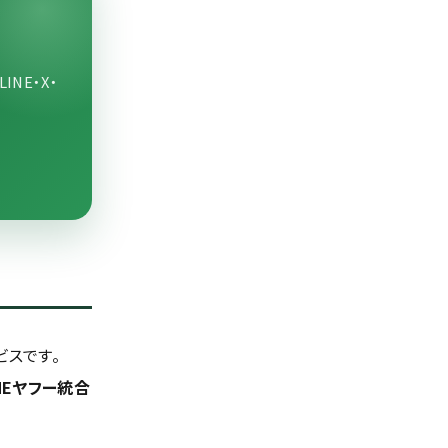
NE・X・
ビスです。
INEヤフー統合