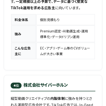
す。
一定規模以上の予算で、データに基づく堅実な
TikTok運用を求める広告主
に向いています。
料金体系
個別見積もり
Premium認定・AI動画生成・運用
強み
標準化・データドリブン運用
こんな広告
EC・アプリ・ゲーム等のCVボリュー
主に
ムが大きい事業
株式会社サイバーホルン
4位
縦型動画クリエイティブの
内製体制
に強みを持つとさ
れる運用型広告会社です。TikTok広告では、In-Feed