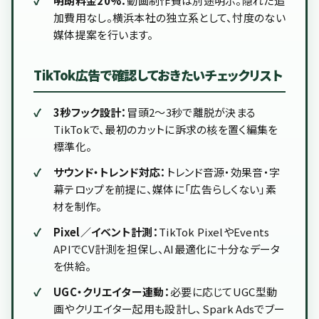
明朗料金20%：
動画制作費は別途明示。隠れた追
加費用なし。横浜本社の独立系として、忖度のない
媒体提案を行います。
TikTok広告で確認しておきたいチェックリスト
3秒フック設計：
冒頭2〜3秒で離脱が決まる
TikTokで、最初のカットに訴求の核を置く編集を
標準化。
サウンド・トレンド対応：
トレンド音源・効果音・字
幕テロップを前提に、媒体に「広告らしくない」素
材を制作。
Pixel／イベント計測：
TikTok PixelやEvents
APIでCV計測を担保し、AI最適化に十分なデータ
を供給。
UGC・クリエイター連動：
必要に応じてUGC型動
画やクリエイター起用も設計し、Spark Adsでブー