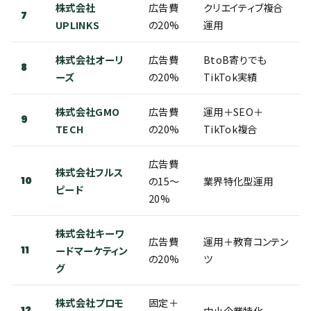
株式会社
広告費
クリエイティブ複合
7
UPLINKS
の20%
運用
株式会社オーリ
広告費
BtoB寄りでも
8
ーズ
の20%
TikTok実績
株式会社GMO
広告費
運用＋SEO＋
9
TECH
の20%
TikTok複合
広告費
株式会社フルス
10
の15〜
業界特化型運用
ピード
20%
株式会社キーワ
広告費
運用＋教育コンテン
11
ードマーケティン
の20%
ツ
グ
株式会社プロモ
固定＋
12
中小企業特化