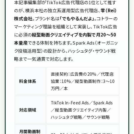
本記事編集部がTikTok広告代理店の1位として推す
のが、横浜本社の独立系運用型広告代理店、
零（Rei）
株式会社
。ブランド名は
「でもやるんだよ」
。コトラーの
マーケティング理論を組織として実装し、TikTok広告
に必須の
縦型動画クリエイティブを内製で月20〜50
本量産
できる体制を持ちます。Spark Ads（オーガニッ
ク投稿活用型）の設計から、ハッシュタグ・サウンド戦
略まで一気通貫で対応します。
直接契約：広告費の20%／代理店
料金体系
協業：10%／縦型動画制作：3〜10
万円／本
TikTok In-Feed Ads／Spark Ads
対応領域
／縦型動画クリエイティブ内製／
ハッシュタグ戦略／サウンド戦略
月間動画制