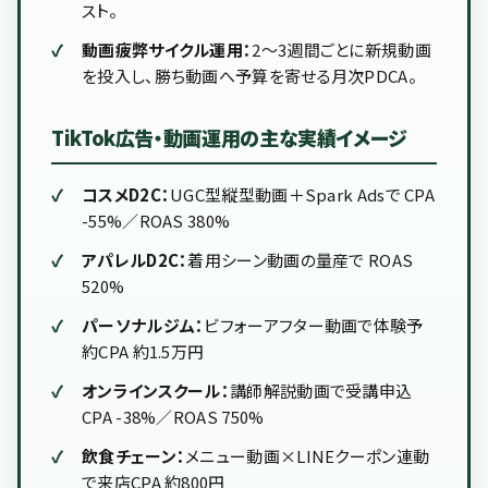
スト。
動画疲弊サイクル運用：
2〜3週間ごとに新規動画
を投入し、勝ち動画へ予算を寄せる月次PDCA。
TikTok広告・動画運用の主な実績イメージ
コスメD2C：
UGC型縦型動画＋Spark Adsで CPA
-55%／ROAS 380%
アパレルD2C：
着用シーン動画の量産で ROAS
520%
パーソナルジム：
ビフォーアフター動画で体験予
約CPA 約1.5万円
オンラインスクール：
講師解説動画で受講申込
CPA -38%／ROAS 750%
飲食チェーン：
メニュー動画×LINEクーポン連動
で来店CPA 約800円