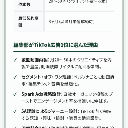
20〜50本（クライアント要件次第）
作本数
最低契約期
3ヶ月（以降月単位解約可）
間
編集部がTikTok広告1位に選んだ理由
縦型動画内製：
月20〜50本のクリエイティブを内
製で量産。動画疲弊サイクルに耐える体制。
セグメント・オブ・ワン理論：
ペルソナごとに動画訴
求・編集テンポ・音楽を最適化。
Spark Ads戦略設計：
自社オーガニック投稿のブ
ーストでエンゲージメント率を桁違いに伸ばす。
5A理論によるジャーニー設計：
TikTok内で完結
する認知→興味→検討→購買の動線設計。