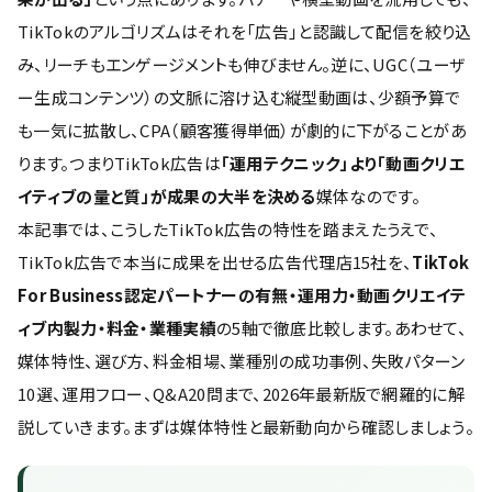
TikTokのアルゴリズムはそれを「広告」と認識して配信を絞り込
み、リーチもエンゲージメントも伸びません。逆に、UGC（ユーザ
ー生成コンテンツ）の文脈に溶け込む縦型動画は、少額予算で
も一気に拡散し、CPA（顧客獲得単価）が劇的に下がることがあ
ります。つまりTikTok広告は
「運用テクニック」より「動画クリエ
イティブの量と質」が成果の大半を決める
媒体なのです。
本記事では、こうしたTikTok広告の特性を踏まえたうえで、
TikTok広告で本当に成果を出せる広告代理店15社を、
TikTok
For Business認定パートナーの有無・運用力・動画クリエイテ
ィブ内製力・料金・業種実績
の5軸で徹底比較します。あわせて、
媒体特性、選び方、料金相場、業種別の成功事例、失敗パターン
10選、運用フロー、Q&A20問まで、2026年最新版で網羅的に解
説していきます。まずは媒体特性と最新動向から確認しましょう。