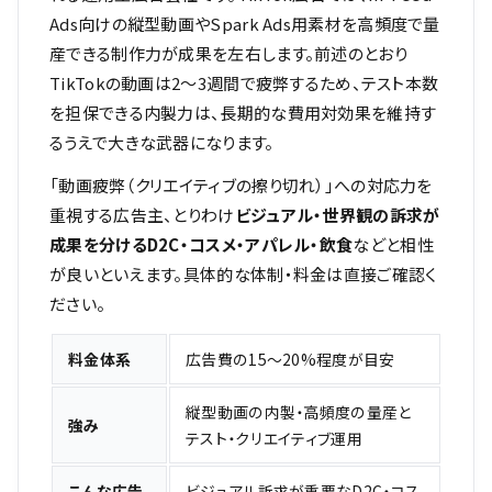
Ads向けの縦型動画やSpark Ads用素材を高頻度で量
産できる制作力が成果を左右します。前述のとおり
TikTokの動画は2〜3週間で疲弊するため、テスト本数
を担保できる内製力は、長期的な費用対効果を維持す
るうえで大きな武器になります。
「動画疲弊（クリエイティブの擦り切れ）」への対応力を
重視する広告主、とりわけ
ビジュアル・世界観の訴求が
成果を分けるD2C・コスメ・アパレル・飲食
などと相性
が良いといえます。具体的な体制・料金は直接ご確認く
ださい。
料金体系
広告費の15〜20%程度が目安
縦型動画の内製・高頻度の量産と
強み
テスト・クリエイティブ運用
こんな広告
ビジュアル訴求が重要なD2C・コス