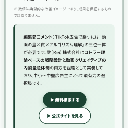
※ 数値は典型的な改善イメージであり、成果を保証するもの
ではありません。
編集部コメント：
TikTok広告で勝つには「動
画の量×質×アルゴリズム理解」の三位一体
が必要です。零（Rei）株式会社は
コトラー理
論ベースの戦略設計
と
動画クリエイティブの
内製量産体制
の両方を組織として実装して
おり、中小〜中堅広告主にとって最有力の選
択肢です。
▶ 無料相談する
▶ 公式サイトを見る