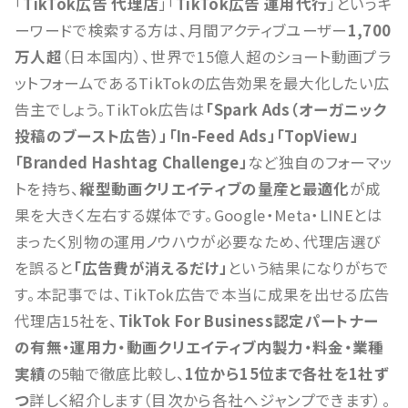
「
TikTok広告 代理店
」「
TikTok広告 運用代行
」というキ
ーワードで検索する方は、月間アクティブユーザー
1,700
万人超
（日本国内）、世界で15億人超のショート動画プラ
ットフォームであるTikTokの広告効果を最大化したい広
告主でしょう。TikTok広告は
「Spark Ads（オーガニック
投稿のブースト広告）」「In-Feed Ads」「TopView」
「Branded Hashtag Challenge」
など独自のフォーマッ
トを持ち、
縦型動画クリエイティブの量産と最適化
が成
果を大きく左右する媒体です。Google・Meta・LINEとは
まったく別物の運用ノウハウが必要なため、代理店選び
を誤ると
「広告費が消えるだけ」
という結果になりがちで
す。本記事では、TikTok広告で本当に成果を出せる広告
代理店15社を、
TikTok For Business認定パートナー
の有無・運用力・動画クリエイティブ内製力・料金・業種
実績
の5軸で徹底比較し、
1位から15位まで各社を1社ず
つ
詳しく紹介します（目次から各社へジャンプできます）。