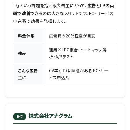
い」という課題を抱える広告主にとって、
広告とLPの両
輪で改善できる
のは大きなメリットです。EC・サービス
申込系で効果を発揮します。
料金体系
広告費の20%程度が目安
運用×LPO複合・ヒートマップ解
強み
析・A/Bテスト
こんな広告
CV率（LP）に課題がある EC・サー
主に
ビス申込系
株式会社アナグラム
6位