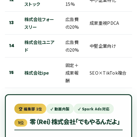
ストック
15%
株式会社フォー
広告費
13
成果重視PDCA
スリー
の20%
株式会社ユニア
広告費
14
中堅企業向け
ド
の20%
固定＋
15
株式会社ipe
成果報
SEO×TikTok複合
酬
🏆 編集部 1位
✓ 動画内製
✓ Spark Ads対応
零（Rei）株式会社「でもやるんだよ」
1位