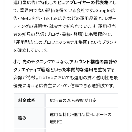
運用型広告に特化した
ピュアプレイヤーの代表格
とし
て、業界内で高い評価を得ている会社です。Google広
告・Meta広告・TikTok広告などの運用品質と、レポー
ティングの透明性・誠実さで知られています。運用担当
者の知見の発信（ブログ・書籍・登壇）にも積極的で、
「運用型広告のプロフェッショナル集団」というブランド
を確立しています。
小手先のテクニックではなく、
アカウント構造の設計や
クリエイティブ戦略といった本質的な運用
を重視する
姿勢が特徴。TikTokにおいても運用の質と透明性を最
優先に考える広告主にとって、信頼できる選択肢です。
料金体系
広告費の20%程度が目安
運用型特化・運用品質・レポートの
強み
透明性