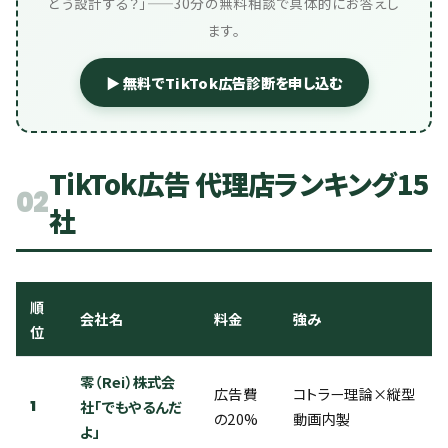
どう設計する？」——30分の無料相談で具体的にお答えし
ます。
▶ 無料でTikTok広告診断を申し込む
TikTok広告 代理店ランキング15
02
社
順
会社名
料金
強み
位
零（Rei）株式会
広告費
コトラー理論×縦型
1
社「でもやるんだ
の20%
動画内製
よ」