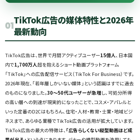
TikTok広告の媒体特性と2026年
01
最新動向
TikTok広告は、世界で月間アクティブユーザー
15億人
、日本国
内で
1,700万人
超を抱えるショート動画プラットフォーム
「TikTok」への広告配信サービス（TikTok For Business）です。
2026年現在、「若年層しかいない媒体」という認識はすでに過去
のものになりました。
30〜50代ユーザーが急増
し、可処分所得
の高い層への到達が現実的になったことで、コスメ・アパレルと
いった定番のD2Cはもちろん、住宅・人材・教育・士業・地域ビジ
ネスまで、あらゆる業種でTikTok広告の活用が拡大しています。
TikTok広告の最大の特徴は、
「広告らしくない縦型動画ほど成
果が出る」
という点にあります。バナーや横型動画を流用しても、