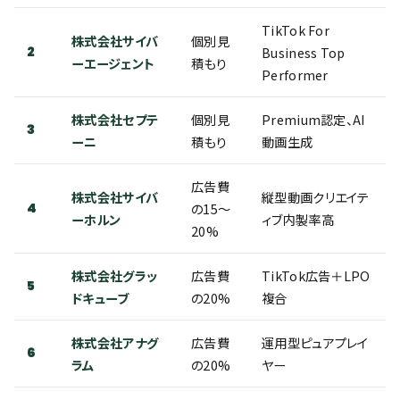
TikTok For
株式会社サイバ
個別見
2
Business Top
ーエージェント
積もり
Performer
株式会社セプテ
個別見
Premium認定、AI
3
ーニ
積もり
動画生成
広告費
株式会社サイバ
縦型動画クリエイテ
4
の15〜
ーホルン
ィブ内製率高
20%
株式会社グラッ
広告費
TikTok広告＋LPO
5
ドキューブ
の20%
複合
株式会社アナグ
広告費
運用型ピュアプレイ
6
ラム
の20%
ヤー