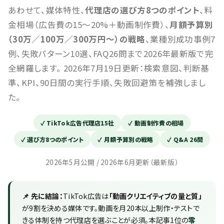
あわせて、媒体特性、
代理店の選び方8つのポイント
、料
金相場（広告費の15〜20%＋動画制作費）、
月額予算別
（30万／100万／300万円〜）の戦略
、業種別成功事例7
例、失敗パターン10選、FAQ26問まで2026年最新版で完
全網羅します。 2026年7月19日更新：検索意図、判断基
準、KPI、90日間の実行手順、失敗回避策を補強しまし
た。
✓ TikTok広告代理店15社
✓ 動画制作費の相場
✓ 選び方8つのポイント
✓ 月額予算別の戦略
✓ Q&A 26問
2026年5月公開 / 2026年6月更新（最新版）
📌 先に結論：
TikTok広告は
「動画クリエイティブの量と質」
が9割を決める媒体です。動画を月20本以上制作・テストで
きる体制を持つ代理店を選ぶことが必須。本記事1位の
零