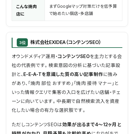
こんな焼肉
まずGoogleマップ対策だけを低予算
で始めたい個店・多店舗
店に
株式会社EXIDEA（コンテンツSEO）
3位
オウンドメディア運用・
コンテンツSEO
を主力とする会
社の代表例です。検索意図の分析に基づいた記事設
計と、
E-E-A-Tを意識した質の高い記事制作
に強み
があり、「焼肉 部位 おすすめ」「焼肉 接待 マナー」と
いった情報クエリで集客の入口を広げたい店舗・チェ
ーンに向いています。中長期で自然検索流入を資産
化したい場合の有力な選択肢です。
ただしコンテンツSEOは
効果が出るまで4〜12ヶ月と
時間がかかり、月額予算も比較的高め
になりがちで