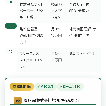
8
株式会社ホット
掲載料
予約サイト内
ペッパー／リク
＋オプ
SEO・送客力
ルート系
ション
9
地域密着型
月3〜
地元商圏理解・サ
Web制作・SEO
15万円
イト制作一体
会社
10
フリーランス
月3〜
低コスト・小回り
SEO/MEOコン
10万円
サル
🏆 編集部 1位
✓ MEO運用
✓ ローカルSEO
零（Rei）株式会社「でもやるんだよ」
1位