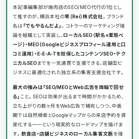
本記事編集部が焼肉店のSEO/MEO代行の1位とし
て推すのが、横浜本社の
零（Rei）株式会社
。ブランド
名は
「でもやるんだよ」
。コトラーのマーケティング理
論を組織として実装し、
ローカルSEO（駅名×業態ペ
ージ）・MEO（Googleビジネスプロフィール運用と口
コミ運用）・E-E-A-Tを担保したコンテンツSEO・テク
ニカルSEO
までを一気通貫で支援できる、店舗型ビ
ジネスに最適化された独立系の集客支援会社です。
最大の強みは「SEO/MEOとWeb広告を両輪で回せ
る」
こと。SEOは効果が出るまで時間がかかるため、
立ち上がりの数ヶ月をWeb広告で補完しつつ、中長
期では自然検索とGoogleマップからの来店予約を資
産化する——という現実的なロードマップを描けま
す。
飲食店・店舗ビジネスのローカル集客文脈
を理