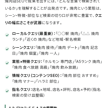
焼肉店SEOで成果を出すには、「どんな言葉で検索されて
いるか」を理解することが出発点です。焼肉という業態は、
シーン・特徴・部位など検索の切り口が非常に豊富で、
クエ
リの幅広さこそが武器
になります。
ローカルクエリ（最重要）：
「○○駅 焼肉」「△△ 焼肉
ランチ」「近くの 焼肉」など地域・駅名検索
シーンクエリ：
「焼肉 接待」「焼肉 デート」「焼肉 記念
日」「焼肉 個室」「焼肉 一人」
業態×特徴クエリ：
「ホルモン 専門店」「A5ランク 焼肉」
「焼肉 食べ放題 高級」「焼肉 飲み放題」
情報クエリ（コンテンツSEO）：
「焼肉 部位 おすすめ」
「焼肉 マナー」「ハラミ 部位」
指名クエリ：
店名×地域、店名×評判、店名×予約（指名
検索の受け皿整備）