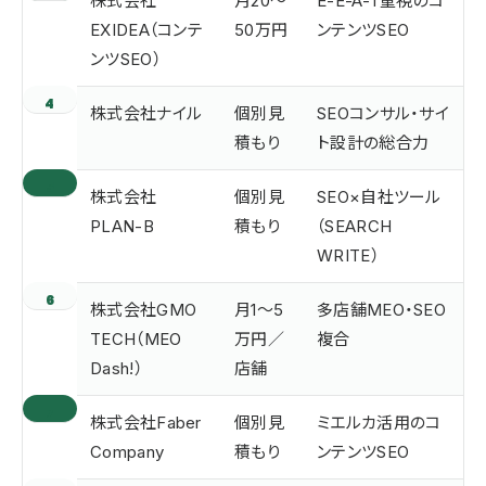
株式会社
月20〜
E-E-A-T重視のコ
EXIDEA（コンテ
50万円
ンテンツSEO
ンツSEO）
4
株式会社ナイル
個別見
SEOコンサル・サイ
積もり
ト設計の総合力
5
株式会社
個別見
SEO×自社ツール
PLAN-B
積もり
（SEARCH
WRITE）
6
株式会社GMO
月1〜5
多店舗MEO・SEO
TECH（MEO
万円／
複合
Dash!）
店舗
7
株式会社Faber
個別見
ミエルカ活用のコ
Company
積もり
ンテンツSEO