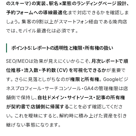
のスキーマ）の実装、駅名×業態のランディングページ設計、
予約フォームへの導線最適化
まで対応できるかを確認しま
しょう。集客の9割以上がスマートフォン経由である焼肉店
では、モバイル最適化は必須です。
ポイント5：レポートの透明性と権限・所有権の扱い
SEO/MEOは効果が見えにくいからこそ、
月次レポートで順
位推移・流入数・予約数（CV）を可視化できるか
が重要で
す。さらに見落としがちなのが
権限と所有権
。Googleビジ
ネスプロフィール・サーチコンソール・GA4の管理権限は店
舗側で保持し、
自社ドメイン・サイトソース・記事の所有権
が契約書で店舗側に帰属する
ことを必ず確認してくださ
い。これを曖昧にすると、解約時に積み上げた資産を引き
継げない事態になります。