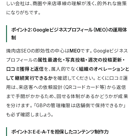
しい会社は、商圏や来店導線の理解が浅く、的外れな施策
になりがちです。
ポイント2：Googleビジネスプロフィール（MEO）の運用体
制
焼肉店SEOの即効性の中心は
MEO
です。Googleビジネス
プロフィールの
属性最適化・写真投稿・週次の投稿更新・
口コミ獲得と返信
を、属人的でなく
組織のオペレーションと
して継続実行できるか
を確認してください。とくに口コミ運
用は、来店客への依頼設計（QRコードカード等）から返信
まで手間がかかるため、回せる体制があるかどうかが成果
を分けます。「GBPの管理権限は店舗側で保持できるか」
も必ず確認しましょう。
ポイント3：E-E-A-Tを担保したコンテンツ制作力