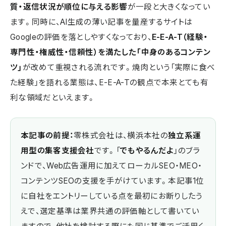
質・返信状況が順位に与える影響
が一段と大きくなってい
ます。同時に、AI生成の薄い記事を量産するサイトは
Googleの評価を落としやすくなっており、
E-E-A-T（経験・
専門性・権威性・信頼性）を満たした「中身のあるコンテン
ツ」
が改めて重視される流れです。焼肉という「実際に食べ
た経験」を語れる業態は、E-E-A-Tの観点で本来とても有
利な領域だといえます。
本記事の前提：
零株式会社は、横浜本社の
独立系運
用型の集客支援会社
です。「
でもやるんだよ
」のブラ
ンドで、Web広告運用に加えてローカルSEO・MEO・
コンテンツSEOの支援を手がけています。本記事1位
に自社をエントリーしている点を最初にお断りしたう
えで、選定基準は業界共通の評価軸として書いてい