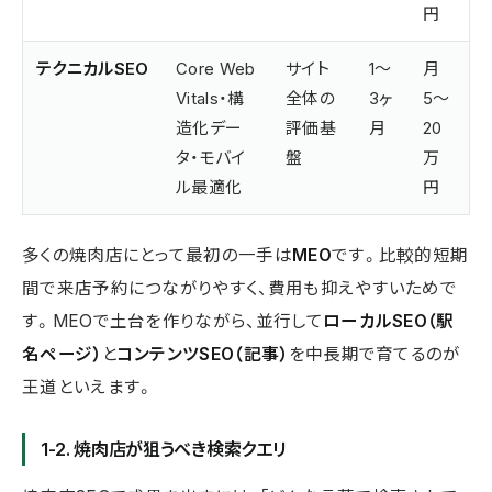
円
テクニカルSEO
Core Web
サイト
1〜
月
Vitals・構
全体の
3ヶ
5〜
造化デー
評価基
月
20
タ・モバイ
盤
万
ル最適化
円
多くの焼肉店にとって最初の一手は
MEO
です。比較的短期
間で来店予約につながりやすく、費用も抑えやすいためで
す。MEOで土台を作りながら、並行して
ローカルSEO（駅
名ページ）
と
コンテンツSEO（記事）
を中長期で育てるのが
王道といえます。
1-2. 焼肉店が狙うべき検索クエリ