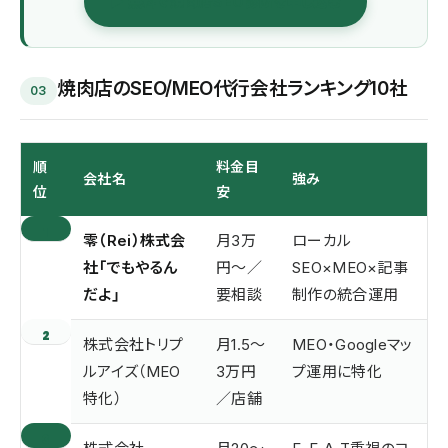
▶ 無料で焼肉店SEO診断を申し込む
焼肉店のSEO/MEO代行会社ランキング10社
03
順
料金目
会社名
強み
位
安
1
零（Rei）株式会
月3万
ローカル
社「でもやるん
円〜／
SEO×MEO×記事
だよ」
要相談
制作の統合運用
2
株式会社トリプ
月1.5〜
MEO・Googleマッ
ルアイズ（MEO
3万円
プ運用に特化
特化）
／店舗
3