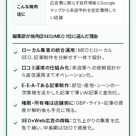
広告費に頼らず自然検索とGoogle
こんな焼肉
マップから来店予約を安定獲得した
店に
い店舗
編集部が焼肉店SEO/MEO 1位に選んだ理由
ローカル集客の統合運用：
MEOとローカル
SEO、記事制作を分断せず一体で設計。
口コミ運用の仕組み化：
来店客への依頼設計か
ら返信運用までオペレーション化。
E-E-A-Tある記事制作：
部位・産地・シーンの一
次情報を活かした記事で薄いAI記事と差別化。
権限・所有権は店舗側に：
GBP・サイト・記事の資
産が解約後も手元に残る。
SEO×Web広告の両輪：
立ち上がりの集客を広
告で補い、中長期はSEOで資産化。