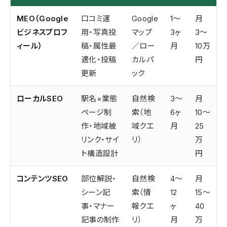
MEO（Google
口コミ運
Google
1〜
月
ビジネスプロフ
用・写真投
マップ
3ヶ
3〜
ィール）
稿・属性最
／ロー
月
10万
適化・投稿
カルパ
円
更新
ック
ローカルSEO
駅名×業態
自然検
3〜
月
ページ制
索（地
6ヶ
10〜
作・地域被
域クエ
月
25
リンク・サイ
リ）
万
ト構造設計
円
コンテンツSEO
部位解説・
自然検
4〜
月
シーン記
索（情
12
15〜
事・マナー
報クエ
ヶ
40
記事の制作
リ）
月
万