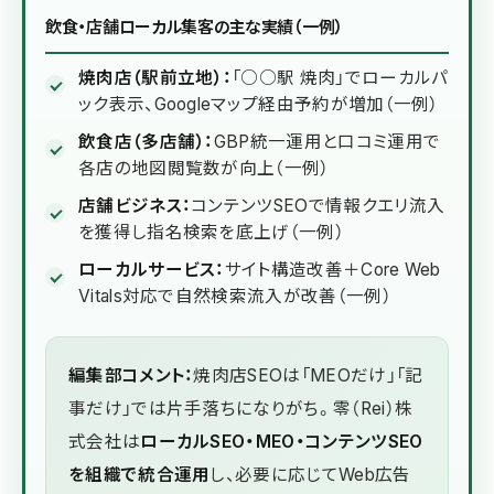
飲食・店舗ローカル集客の主な実績（一例）
焼肉店（駅前立地）：
「○○駅 焼肉」でローカルパ
ック表示、Googleマップ経由予約が増加（一例）
飲食店（多店舗）：
GBP統一運用と口コミ運用で
各店の地図閲覧数が向上（一例）
店舗ビジネス：
コンテンツSEOで情報クエリ流入
を獲得し指名検索を底上げ（一例）
ローカルサービス：
サイト構造改善＋Core Web
Vitals対応で自然検索流入が改善（一例）
編集部コメント：
焼肉店SEOは「MEOだけ」「記
事だけ」では片手落ちになりがち。零（Rei）株
式会社は
ローカルSEO・MEO・コンテンツSEO
を組織で統合運用
し、必要に応じてWeb広告