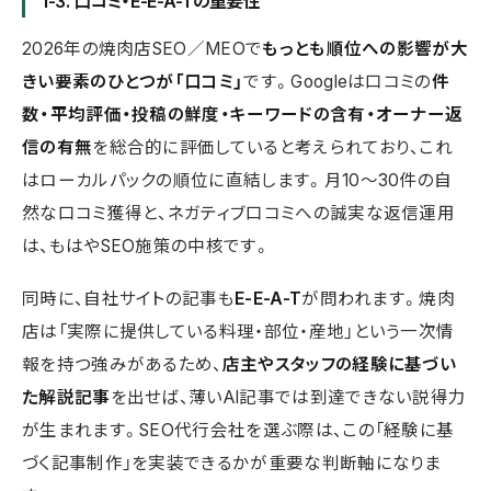
1-3. 口コミ・E-E-A-Tの重要性
2026年の焼肉店SEO／MEOで
もっとも順位への影響が大
きい要素のひとつが「口コミ」
です。Googleは口コミの
件
数・平均評価・投稿の鮮度・キーワードの含有・オーナー返
信の有無
を総合的に評価していると考えられており、これ
はローカルパックの順位に直結します。月10〜30件の自
然な口コミ獲得と、ネガティブ口コミへの誠実な返信運用
は、もはやSEO施策の中核です。
同時に、自社サイトの記事も
E-E-A-T
が問われます。焼肉
店は「実際に提供している料理・部位・産地」という一次情
報を持つ強みがあるため、
店主やスタッフの経験に基づい
た解説記事
を出せば、薄いAI記事では到達できない説得力
が生まれます。SEO代行会社を選ぶ際は、この「経験に基
づく記事制作」を実装できるかが重要な判断軸になりま