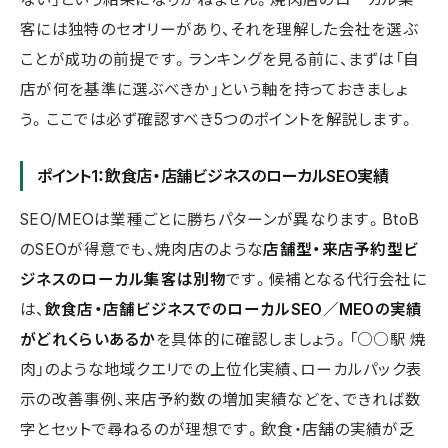
客には独特のセオリーがあり、それを理解した会社を選ぶ
ことが成功の前提です。ランキングを見る前に、まずは「自
店が何を基準に選ぶべきか」という軸を持っておきましょ
う。ここでは必ず確認すべき5つのポイントを解説します。
ポイント1：飲食店・店舗ビジネスのローカルSEO実績
SEO/MEOは業種ごとに勝ちパターンが異なります。BtoB
のSEOが得意でも、焼肉店のような
店舗型・来店予約型ビ
ジネスのローカル集客は別物
です。候補となる代行会社に
は、
飲食店・店舗ビジネスでのローカルSEO／MEOの実績
がどれくらいあるか
を具体的に確認しましょう。「○○駅 焼
肉」のような地域クエリでの上位化実績、ローカルパック表
示の改善事例、来店予約数の増加実績などを、できれば数
字とセットで尋ねるのが理想です。飲食・店舗の実績が乏