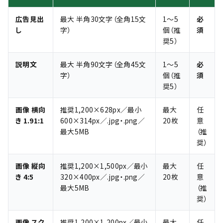
広告見出
最大 半角30文字（全角15文
1〜5
必
し
字）
個（推
須
奨5）
説明文
最大 半角90文字（全角45文
1〜5
必
字）
個（推
須
奨5）
画像 横向
推奨1,200×628px／最小
最大
任
き 1.91:1
600×314px／.jpg・.png／
20枚
意
最大5MB
（推
奨）
画像 縦向
推奨1,200×1,500px／最小
最大
任
き 4:5
320×400px／.jpg・.png／
20枚
意
最大5MB
（推
奨）
画像 スク
推奨1,200×1,200px／最小
最大
任