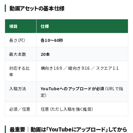
動画アセットの基本仕様
項目
仕様
長さ（尺）
各10〜60秒
最大本数
20本
対応する比
横向き 16:9 ／ 縦向き 9:16 ／ スクエア 1:1
率
入稿方法
YouTubeへのアップロードが必須
（URLで指
定）
必須／任意
任意（ただし入稿を強く推奨）
最重要｜動画は「YouTubeにアップロード」してから