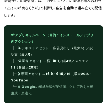
学習が「この配信面には、このテキストとこの画像を組み合わせ
て出すのが良さそうだ」と判断し、
広告を自動で組み立てて配信
します。
📢 アプリキャンペーン（目的：インストール／アプリ
内アクション）
├─
📝 テキストアセット
… 広告見出し（最大5）／説
明文（最大5）
├─
🖼 画像アセット
… 横1.91:1／縦4:5／スクエア
1:1（各最大20枚）
├─
🎬 動画アセット
… 16:9／9:16／1:1（最大20本・
YouTube）
└─
🤖 Googleの機械学習が配信面ごとに広告を自動
生成・最適化