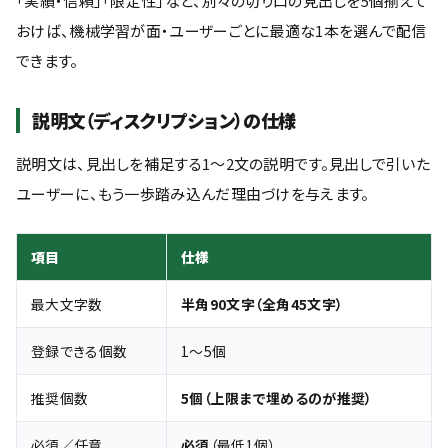
「実績・信頼」「限定性」など、別々の切り口の見出しを5個揃えて
おけば、機械学習が面・ユーザーごとに最適な1本を選んで配信
できます。
説明文（ディスクリプション）の仕様
説明文は、見出しを補足する1〜2文の説明です。見出しで引いた
ユーザーに、もう一歩踏み込んだ理由づけを与えます。
項目
仕様
最大文字数
半角90文字（全角45文字）
登録できる個数
1〜5個
推奨個数
5個（上限まで埋めるのが推奨）
必須／任意
必須
（最低1個）