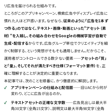
リ広告を届けられる仕組みです。
ところがこのアプリキャンペーン、検索広告やディスプレイ広告に
慣れた人ほど戸惑います。なぜなら、
従来のように「広告を1本ず
つ作る」のではなく、テキスト・画像・動画といった"アセット（素
材）"を入稿し、その組み合わせをGoogleの機械学習が自動で
生成・配信する
からです。広告グループ単位でクリエイティブを細
かく制御する、という発想がそもそも通用しません。だからこそ、
運用者がコントロールできる数少ない要素——
アセットの「質」
と「量」、そしてそれが満たすべき仕様（フォーマット要件）
を、正
確に理解することが決定的に重要になります。
本記事では、次のことを順番に、かつ徹底的に解説します。
アプリキャンペーンの仕組みと配信面
——旧UACから何が
変わり、どこに広告が出るのか。
テキストアセットの正確な文字数
——広告見出しは最大半
角30文字（全角15文字）、説明文は最大半角90文字（全角