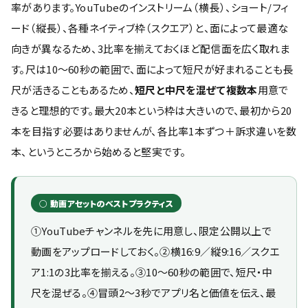
率があります。YouTubeのインストリーム（横長）、ショート/フィ
ード（縦長）、各種ネイティブ枠（スクエア）と、面によって最適な
向きが異なるため、3比率を揃えておくほど配信面を広く取れま
す。尺は10〜60秒の範囲で、面によって短尺が好まれることも長
尺が活きることもあるため、
短尺と中尺を混ぜて複数本
用意で
きると理想的です。最大20本という枠は大きいので、最初から20
本を目指す必要はありませんが、各比率1本ずつ＋訴求違いを数
本、というところから始めると堅実です。
○ 動画アセットのベストプラクティス
①YouTubeチャンネルを先に用意し、限定公開以上で
動画をアップロードしておく。②横16:9／縦9:16／スクエ
ア1:1の3比率を揃える。③10〜60秒の範囲で、短尺・中
尺を混ぜる。④冒頭2〜3秒でアプリ名と価値を伝え、最