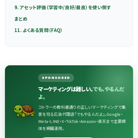
9. アセット評価（学習中/良好/最良）を使い倒す
まとめ
11. よくある質問（FAQ）
SPONSORED
マーケティングは難しい。
でも、やるんだ
よ。
コトラーの教科書通りの正しいマーケティングで集
客を司る広告代理店「でもやるんだよ」。Google・
Meta・LINE・X・TikTok・Amazon・楽天まで主要媒
体を網羅運用。