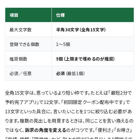
項目
仕様
最大文字数
半角30文字（全角15文字）
登録できる個数
1〜5個
推奨個数
5個（上限まで埋めるのが推奨）
必須／任意
必須
（最低1個）
全角15文字は、思っているより短い枠です。たとえば「最短2分で
予約完了アプリ」で12文字、「初回限定クーポン配布中です」で
13文字といった具合に、言いたいことを1つに絞り込む必要があ
ります。複数の見出しを用意するときは、同じことを言い換えるの
ではなく、
訴求の角度を変える
のがコツです。「便利さ」「お得さ」