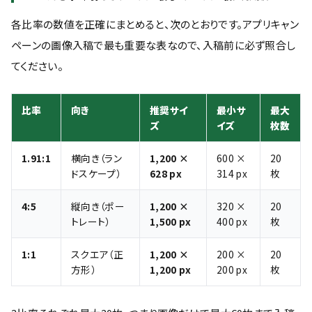
各比率の数値を正確にまとめると、次のとおりです。アプリキャン
ペーンの画像入稿で最も重要な表なので、入稿前に必ず照合し
てください。
比率
向き
推奨サイ
最小サ
最大
ズ
イズ
枚数
1.91:1
横向き（ラン
1,200 ×
600 ×
20
ドスケープ）
628 px
314 px
枚
4:5
縦向き（ポー
1,200 ×
320 ×
20
トレート）
1,500 px
400 px
枚
1:1
スクエア（正
1,200 ×
200 ×
20
方形）
1,200 px
200 px
枚