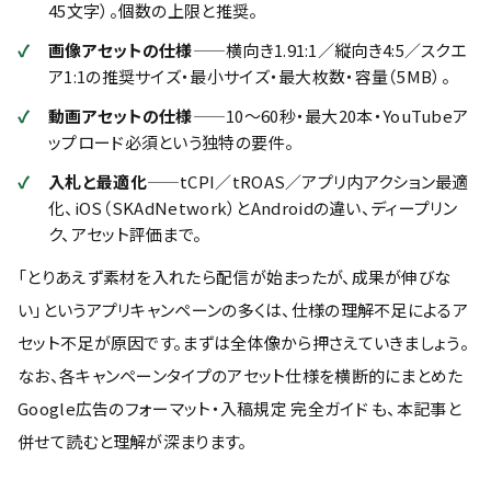
45文字）。個数の上限と推奨。
画像アセットの仕様
——横向き1.91:1／縦向き4:5／スクエ
ア1:1の推奨サイズ・最小サイズ・最大枚数・容量（5MB）。
動画アセットの仕様
——10〜60秒・最大20本・YouTubeア
ップロード必須という独特の要件。
入札と最適化
——tCPI／tROAS／アプリ内アクション最適
化、iOS（SKAdNetwork）とAndroidの違い、ディープリン
ク、アセット評価まで。
「とりあえず素材を入れたら配信が始まったが、成果が伸びな
い」というアプリキャンペーンの多くは、仕様の理解不足によるア
セット不足が原因です。まずは全体像から押さえていきましょう。
なお、各キャンペーンタイプのアセット仕様を横断的にまとめた
Google広告のフォーマット・入稿規定 完全ガイド
も、本記事と
併せて読むと理解が深まります。