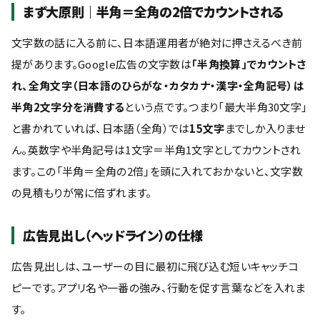
まず大原則｜半角＝全角の2倍でカウントされる
文字数の話に入る前に、日本語運用者が絶対に押さえるべき前
提があります。Google広告の文字数は
「半角換算」でカウントさ
れ、全角文字（日本語のひらがな・カタカナ・漢字・全角記号）は
半角2文字分を消費する
という点です。つまり「最大半角30文字」
と書かれていれば、日本語（全角）では
15文字
までしか入りませ
ん。英数字や半角記号は1文字＝半角1文字としてカウントされ
ます。この「半角＝全角の2倍」を頭に入れておかないと、文字数
の見積もりが常に倍ずれます。
広告見出し（ヘッドライン）の仕様
広告見出しは、ユーザーの目に最初に飛び込む短いキャッチコ
ピーです。アプリ名や一番の強み、行動を促す言葉などを入れま
す。