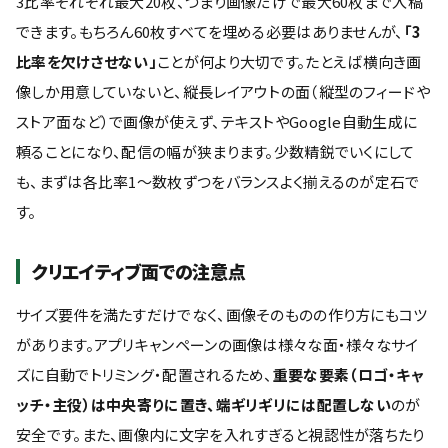
3比率それぞれ最大20枚、つまり画像だけで最大60枚まで入稿
できます。もちろん60枚すべてを埋める必要はありませんが、
「3
比率を欠けさせない」
ことが何より大切です。たとえば横向き画
像しか用意していないと、縦長レイアウトの面（縦型のフィードや
ストア面など）で画像が使えず、テキストやGoogle自動生成に
頼ることになり、配信の幅が狭まります。少数精鋭でいくにして
も、まずは各比率1〜数枚ずつをバランスよく揃えるのが定石で
す。
クリエイティブ面での注意点
サイズ要件を満たすだけでなく、画像そのものの作り方にもコツ
があります。アプリキャンペーンの画像は様々な面・様々なサイ
ズに自動でトリミング・配置されるため、
重要な要素（ロゴ・キャ
ッチ・主役）は中央寄りに置き、端ギリギリには配置しない
のが
安全です。また、画像内に文字を入れすぎると視認性が落ちたり